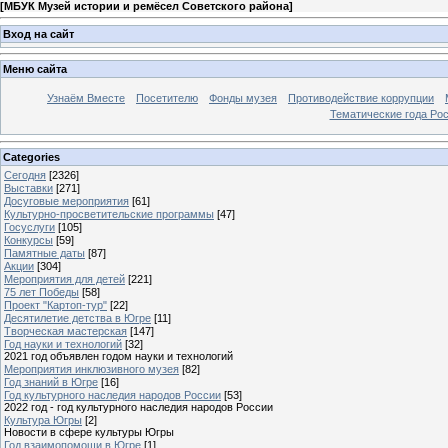
[
МБУК Музей истории и ремёсел Советского района
]
Вход на сайт
Меню сайта
Узнаём Вместе
Посетителю
Фонды музея
Противодействие коррупции
Тематические года Ро
Categories
Сегодня
[2326]
Выставки
[271]
Досуговые мероприятия
[61]
Культурно-просветительские программы
[47]
Госуслуги
[105]
Конкурсы
[59]
Памятные даты
[87]
Акции
[304]
Мероприятия для детей
[221]
75 лет Победы
[58]
Проект "Картоп-тур"
[22]
Десятилетие детства в Югре
[11]
Творческая мастерская
[147]
Год науки и технологий
[32]
2021 год объявлен годом науки и технологий
Мероприятия инклюзивного музея
[82]
Год знаний в Югре
[16]
Год культурного наследия народов России
[53]
2022 год - год культурного наследия народов России
Культура Югры
[2]
Новости в сфере культуры Югры
Год взаимопомощи в Югре
[1]