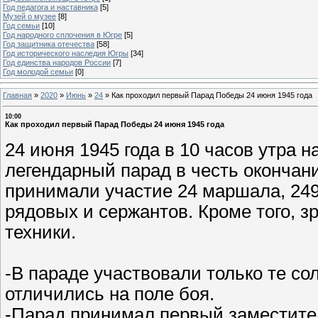
Год педагога и наставника
[5]
Музей о музее
[8]
Год семьи
[10]
Год народного сплочения в Югре
[5]
Год защитника отечества
[58]
Год исторического наследия Югры
[34]
Год единства народов России
[7]
Год молодой семьи
[0]
Главная
»
2020
»
Июнь
»
24
»
Как проходил первый Парад Победы 24 июня 1945 года
10:00
Как проходил первый Парад Победы 24 июня 1945 года
24 июня 1945 года в 10 часов утра 
легендарный парад в честь окончан
принимали участие 24 маршала, 249 
рядовых и сержантов. Кроме того, 
техники.
-В параде участвовали только те с
отличились на поле боя.
-Парад принимал первый заместите