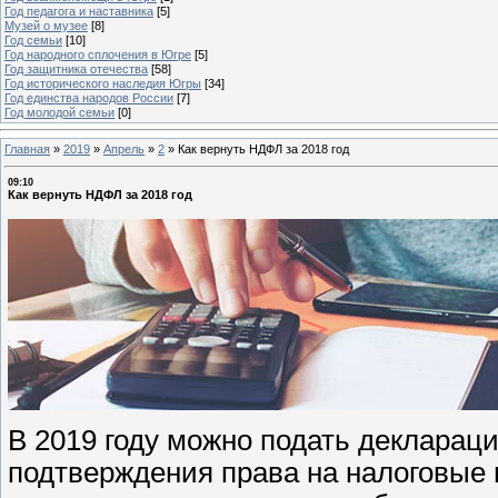
Год педагога и наставника
[5]
Музей о музее
[8]
Год семьи
[10]
Год народного сплочения в Югре
[5]
Год защитника отечества
[58]
Год исторического наследия Югры
[34]
Год единства народов России
[7]
Год молодой семьи
[0]
Главная
»
2019
»
Апрель
»
2
»
Как вернуть НДФЛ за 2018 год
09:10
Как вернуть НДФЛ за 2018 год
В 2019 году можно подать деклараци
подтверждения права на налоговые