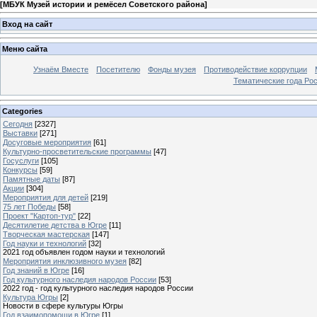
[
МБУК Музей истории и ремёсел Советского района
]
Вход на сайт
Меню сайта
Узнаём Вместе
Посетителю
Фонды музея
Противодействие коррупции
Тематические года Ро
Categories
Сегодня
[2327]
Выставки
[271]
Досуговые мероприятия
[61]
Культурно-просветительские программы
[47]
Госуслуги
[105]
Конкурсы
[59]
Памятные даты
[87]
Акции
[304]
Мероприятия для детей
[219]
75 лет Победы
[58]
Проект "Картоп-тур"
[22]
Десятилетие детства в Югре
[11]
Творческая мастерская
[147]
Год науки и технологий
[32]
2021 год объявлен годом науки и технологий
Мероприятия инклюзивного музея
[82]
Год знаний в Югре
[16]
Год культурного наследия народов России
[53]
2022 год - год культурного наследия народов России
Культура Югры
[2]
Новости в сфере культуры Югры
Год взаимопомощи в Югре
[1]