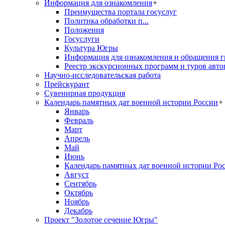
Информация для ознакомления
+
Преимущества портала госуслуг
Политика обработки п...
Положения
Госуслуги
Культура Югры
Информация для ознакомления и обращения г
Реестр экскурсионных программ и туров авто
Научно-исследовательская работа
Прейскурант
Сувенирная продукция
Календарь памятных дат военной истории России
+
Январь
Февраль
Март
Апрель
Май
Июнь
Календарь памятных дат военной истории Ро
Август
Сентябрь
Октябрь
Ноябрь
Декабрь
Проект "Золотое сечение Югры"