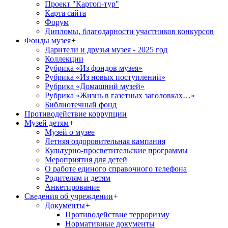
Проект "Картоп-тур"
Карта сайта
Форум
Дипломы, благодарности участников конкурсов
Фонды музея
+
Дарители и друзья музея - 2025 год
Коллекции
Рубрика «Из фондов музея»
Рубрика «Из новых поступлений»
Рубрика «Домашний музей»
Рубрика «Жизнь в газетных заголовках…»
Библиотечный фонд
Противодействие коррупции
Музей детям
+
Музей о музее
Летняя оздоровительная кампания
Культурно-просветительские программы
Мероприятия для детей
О работе единого справочного телефона
Родителям и детям
Анкетирование
Сведения об учреждении
+
Документы
+
Противодействие терроризму
Нормативные документы