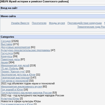
[
МБУК Музей истории и ремёсел Советского района
]
Вход на сайт
Меню сайта
Узнаём Вместе
Посетителю
Фонды музея
Противодействие коррупции
Тематические года Ро
Categories
Сегодня
[2326]
Выставки
[271]
Досуговые мероприятия
[61]
Культурно-просветительские программы
[47]
Госуслуги
[105]
Конкурсы
[59]
Памятные даты
[87]
Акции
[304]
Мероприятия для детей
[219]
75 лет Победы
[58]
Проект "Картоп-тур"
[22]
Десятилетие детства в Югре
[11]
Творческая мастерская
[147]
Год науки и технологий
[32]
2021 год объявлен годом науки и технологий
Мероприятия инклюзивного музея
[82]
Год знаний в Югре
[16]
Год культурного наследия народов России
[53]
2022 год - год культурного наследия народов России
Культура Югры
[2]
Новости в сфере культуры Югры
Год взаимопомощи в Югре
[1]