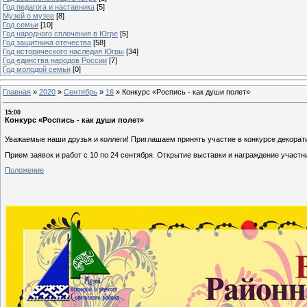
Год педагога и наставника
[5]
Музей о музее
[8]
Год семьи
[10]
Год народного сплочения в Югре
[5]
Год защитника отечества
[58]
Год исторического наследия Югры
[34]
Год единства народов России
[7]
Год молодой семьи
[0]
Главная
»
2020
»
Сентябрь
»
16
»
Конкурс «Роспись - как души полет»
15:00
Конкурс «Роспись - как души полет»
Уважаемые наши друзья и коллеги! Приглашаем принять участие в конкурсе декорат
Прием заявок и работ с 10 по 24 сентября. Открытие выставки и награждение участник
Положение