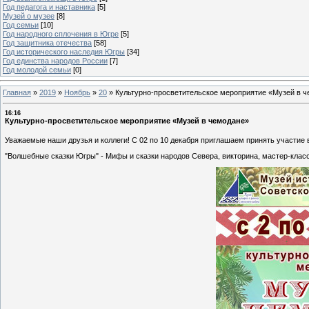
Год педагога и наставника
[5]
Музей о музее
[8]
Год семьи
[10]
Год народного сплочения в Югре
[5]
Год защитника отечества
[58]
Год исторического наследия Югры
[34]
Год единства народов России
[7]
Год молодой семьи
[0]
Главная
»
2019
»
Ноябрь
»
20
»
Культурно-просветительское мероприятие «Музей в 
16:16
Культурно-просветительское мероприятие «Музей в чемодане»
Уважаемые наши друзья и коллеги! С 02 по 10 декабря приглашаем принять участие 
"Волшебные сказки Югры" - Мифы и сказки народов Севера, викторина, мастер-класс