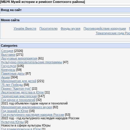
[
МБУК Музей истории и ремёсел Советского района
]
Вход на сайт
Меню сайта
Узнаём Вместе
Посетителю
Фонды музея
Противодействие коррупции
Тематические года Ро
Categories
Сегодня
[2326]
Выставки
[271]
Досуговые мероприятия
[61]
Культурно-просветительские программы
[47]
Госуслуги
[105]
Конкурсы
[59]
Памятные даты
[87]
Акции
[304]
Мероприятия для детей
[221]
75 лет Победы
[58]
Проект "Картоп-тур"
[22]
Десятилетие детства в Югре
[11]
Творческая мастерская
[147]
Год науки и технологий
[32]
2021 год объявлен годом науки и технологий
Мероприятия инклюзивного музея
[82]
Год знаний в Югре
[16]
Год культурного наследия народов России
[53]
2022 год - год культурного наследия народов России
Культура Югры
[2]
Новости в сфере культуры Югры
Год взаимопомощи в Югре
[1]