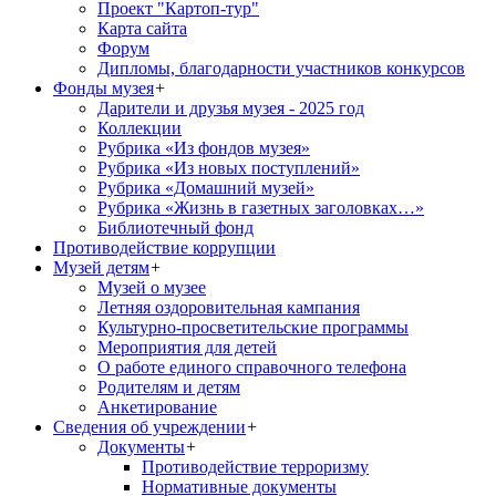
Проект "Картоп-тур"
Карта сайта
Форум
Дипломы, благодарности участников конкурсов
Фонды музея
+
Дарители и друзья музея - 2025 год
Коллекции
Рубрика «Из фондов музея»
Рубрика «Из новых поступлений»
Рубрика «Домашний музей»
Рубрика «Жизнь в газетных заголовках…»
Библиотечный фонд
Противодействие коррупции
Музей детям
+
Музей о музее
Летняя оздоровительная кампания
Культурно-просветительские программы
Мероприятия для детей
О работе единого справочного телефона
Родителям и детям
Анкетирование
Сведения об учреждении
+
Документы
+
Противодействие терроризму
Нормативные документы