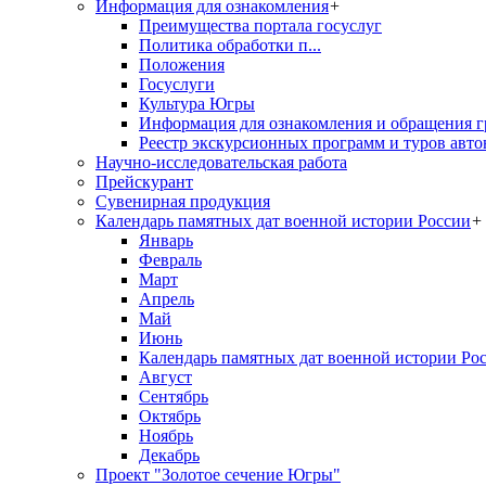
Информация для ознакомления
+
Преимущества портала госуслуг
Политика обработки п...
Положения
Госуслуги
Культура Югры
Информация для ознакомления и обращения г
Реестр экскурсионных программ и туров авто
Научно-исследовательская работа
Прейскурант
Сувенирная продукция
Календарь памятных дат военной истории России
+
Январь
Февраль
Март
Апрель
Май
Июнь
Календарь памятных дат военной истории Ро
Август
Сентябрь
Октябрь
Ноябрь
Декабрь
Проект "Золотое сечение Югры"