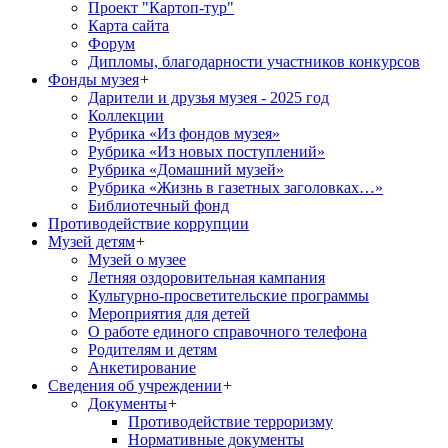
Проект "Картоп-тур"
Карта сайта
Форум
Дипломы, благодарности участников конкурсов
Фонды музея
+
Дарители и друзья музея - 2025 год
Коллекции
Рубрика «Из фондов музея»
Рубрика «Из новых поступлений»
Рубрика «Домашний музей»
Рубрика «Жизнь в газетных заголовках…»
Библиотечный фонд
Противодействие коррупции
Музей детям
+
Музей о музее
Летняя оздоровительная кампания
Культурно-просветительские программы
Мероприятия для детей
О работе единого справочного телефона
Родителям и детям
Анкетирование
Сведения об учреждении
+
Документы
+
Противодействие терроризму
Нормативные документы