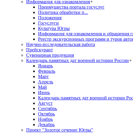
Информация для ознакомления
+
Преимущества портала госуслуг
Политика обработки п...
Положения
Госуслуги
Культура Югры
Информация для ознакомления и обращения г
Реестр экскурсионных программ и туров авто
Научно-исследовательская работа
Прейскурант
Сувенирная продукция
Календарь памятных дат военной истории России
+
Январь
Февраль
Март
Апрель
Май
Июнь
Календарь памятных дат военной истории Ро
Август
Сентябрь
Октябрь
Ноябрь
Декабрь
Проект "Золотое сечение Югры"