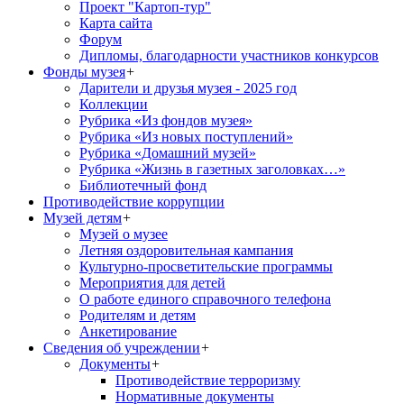
Проект "Картоп-тур"
Карта сайта
Форум
Дипломы, благодарности участников конкурсов
Фонды музея
+
Дарители и друзья музея - 2025 год
Коллекции
Рубрика «Из фондов музея»
Рубрика «Из новых поступлений»
Рубрика «Домашний музей»
Рубрика «Жизнь в газетных заголовках…»
Библиотечный фонд
Противодействие коррупции
Музей детям
+
Музей о музее
Летняя оздоровительная кампания
Культурно-просветительские программы
Мероприятия для детей
О работе единого справочного телефона
Родителям и детям
Анкетирование
Сведения об учреждении
+
Документы
+
Противодействие терроризму
Нормативные документы