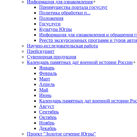
Информация для ознакомления
+
Преимущества портала госуслуг
Политика обработки п...
Положения
Госуслуги
Культура Югры
Информация для ознакомления и обращения г
Реестр экскурсионных программ и туров авто
Научно-исследовательская работа
Прейскурант
Сувенирная продукция
Календарь памятных дат военной истории России
+
Январь
Февраль
Март
Апрель
Май
Июнь
Календарь памятных дат военной истории Ро
Август
Сентябрь
Октябрь
Ноябрь
Декабрь
Проект "Золотое сечение Югры"