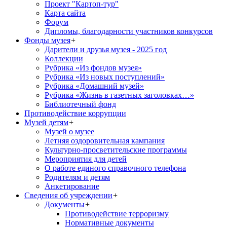
Проект "Картоп-тур"
Карта сайта
Форум
Дипломы, благодарности участников конкурсов
Фонды музея
+
Дарители и друзья музея - 2025 год
Коллекции
Рубрика «Из фондов музея»
Рубрика «Из новых поступлений»
Рубрика «Домашний музей»
Рубрика «Жизнь в газетных заголовках…»
Библиотечный фонд
Противодействие коррупции
Музей детям
+
Музей о музее
Летняя оздоровительная кампания
Культурно-просветительские программы
Мероприятия для детей
О работе единого справочного телефона
Родителям и детям
Анкетирование
Сведения об учреждении
+
Документы
+
Противодействие терроризму
Нормативные документы