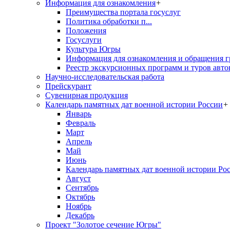
Информация для ознакомления
+
Преимущества портала госуслуг
Политика обработки п...
Положения
Госуслуги
Культура Югры
Информация для ознакомления и обращения г
Реестр экскурсионных программ и туров авто
Научно-исследовательская работа
Прейскурант
Сувенирная продукция
Календарь памятных дат военной истории России
+
Январь
Февраль
Март
Апрель
Май
Июнь
Календарь памятных дат военной истории Ро
Август
Сентябрь
Октябрь
Ноябрь
Декабрь
Проект "Золотое сечение Югры"