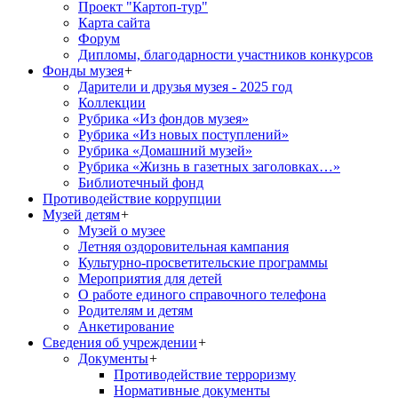
Проект "Картоп-тур"
Карта сайта
Форум
Дипломы, благодарности участников конкурсов
Фонды музея
+
Дарители и друзья музея - 2025 год
Коллекции
Рубрика «Из фондов музея»
Рубрика «Из новых поступлений»
Рубрика «Домашний музей»
Рубрика «Жизнь в газетных заголовках…»
Библиотечный фонд
Противодействие коррупции
Музей детям
+
Музей о музее
Летняя оздоровительная кампания
Культурно-просветительские программы
Мероприятия для детей
О работе единого справочного телефона
Родителям и детям
Анкетирование
Сведения об учреждении
+
Документы
+
Противодействие терроризму
Нормативные документы