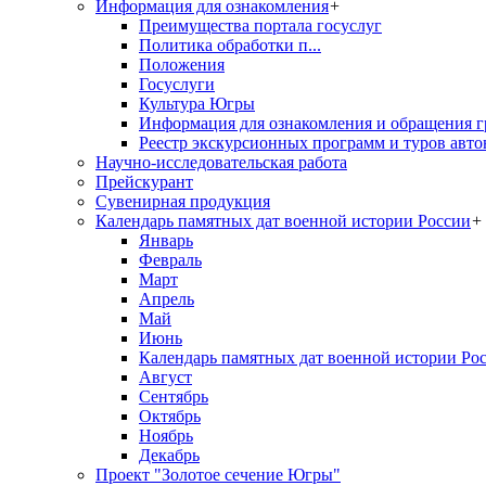
Информация для ознакомления
+
Преимущества портала госуслуг
Политика обработки п...
Положения
Госуслуги
Культура Югры
Информация для ознакомления и обращения г
Реестр экскурсионных программ и туров авто
Научно-исследовательская работа
Прейскурант
Сувенирная продукция
Календарь памятных дат военной истории России
+
Январь
Февраль
Март
Апрель
Май
Июнь
Календарь памятных дат военной истории Ро
Август
Сентябрь
Октябрь
Ноябрь
Декабрь
Проект "Золотое сечение Югры"