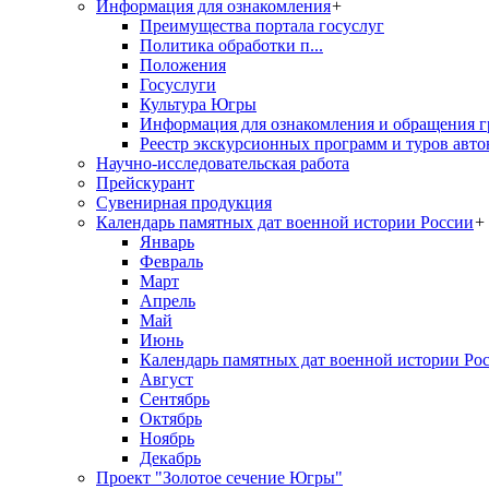
Информация для ознакомления
+
Преимущества портала госуслуг
Политика обработки п...
Положения
Госуслуги
Культура Югры
Информация для ознакомления и обращения г
Реестр экскурсионных программ и туров авто
Научно-исследовательская работа
Прейскурант
Сувенирная продукция
Календарь памятных дат военной истории России
+
Январь
Февраль
Март
Апрель
Май
Июнь
Календарь памятных дат военной истории Ро
Август
Сентябрь
Октябрь
Ноябрь
Декабрь
Проект "Золотое сечение Югры"