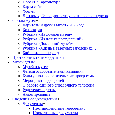
Проект "Картоп-тур"
Карта сайта
Форум
Дипломы, благодарности участников конкурсов
Фонды музея
+
Дарители и друзья музея - 2025 год
Коллекции
Рубрика «Из фондов музея»
Рубрика «Из новых поступлений»
Рубрика «Домашний музей»
Рубрика «Жизнь в газетных заголовках…»
Библиотечный фонд
Противодействие коррупции
Музей детям
+
Музей о музее
Летняя оздоровительная кампания
Культурно-просветительские программы
Мероприятия для детей
О работе единого справочного телефона
Родителям и детям
Анкетирование
Сведения об учреждении
+
Документы
+
Противодействие терроризму
Нормативные документы