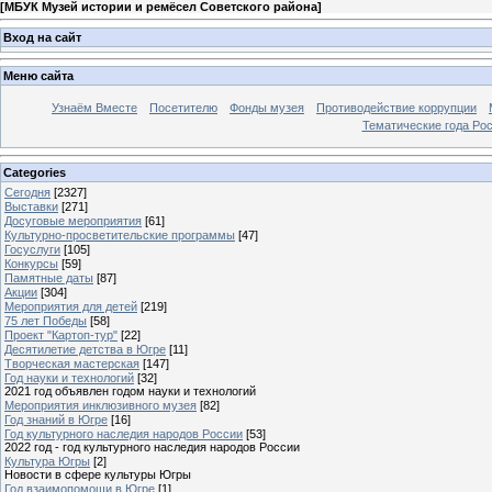
[
МБУК Музей истории и ремёсел Советского района
]
Вход на сайт
Меню сайта
Узнаём Вместе
Посетителю
Фонды музея
Противодействие коррупции
Тематические года Ро
Categories
Сегодня
[2327]
Выставки
[271]
Досуговые мероприятия
[61]
Культурно-просветительские программы
[47]
Госуслуги
[105]
Конкурсы
[59]
Памятные даты
[87]
Акции
[304]
Мероприятия для детей
[219]
75 лет Победы
[58]
Проект "Картоп-тур"
[22]
Десятилетие детства в Югре
[11]
Творческая мастерская
[147]
Год науки и технологий
[32]
2021 год объявлен годом науки и технологий
Мероприятия инклюзивного музея
[82]
Год знаний в Югре
[16]
Год культурного наследия народов России
[53]
2022 год - год культурного наследия народов России
Культура Югры
[2]
Новости в сфере культуры Югры
Год взаимопомощи в Югре
[1]