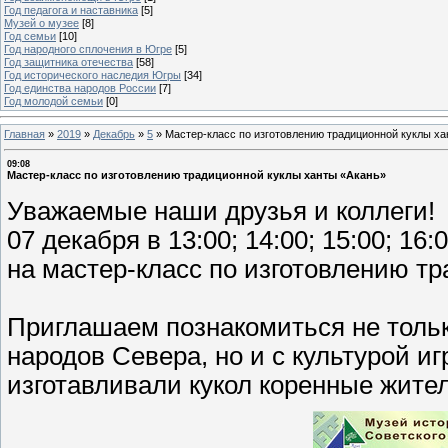
Год педагога и наставника
[5]
Музей о музее
[8]
Год семьи
[10]
Год народного сплочения в Югре
[5]
Год защитника отечества
[58]
Год исторического наследия Югры
[34]
Год единства народов России
[7]
Год молодой семьи
[0]
Главная
»
2019
»
Декабрь
»
5
»
Мастер-класс по изготовлению традиционной куклы ха
09:08
Мастер-класс по изготовлению традиционной куклы ханты «Акань»
Уважаемые наши друзья и коллеги!
07 декабря в 13:00; 14:00; 15:00; 1
на мастер-класс по изготовлению т
Приглашаем познакомиться не тольк
народов Севера, но и с культурой иг
изготавливали кукол коренные жите