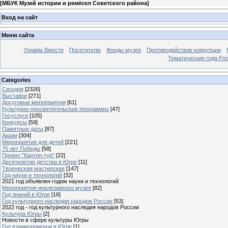
[
МБУК Музей истории и ремёсел Советского района
]
Вход на сайт
Меню сайта
Узнаём Вместе
Посетителю
Фонды музея
Противодействие коррупции
Тематические года Ро
Categories
Сегодня
[2326]
Выставки
[271]
Досуговые мероприятия
[61]
Культурно-просветительские программы
[47]
Госуслуги
[105]
Конкурсы
[59]
Памятные даты
[87]
Акции
[304]
Мероприятия для детей
[221]
75 лет Победы
[58]
Проект "Картоп-тур"
[22]
Десятилетие детства в Югре
[11]
Творческая мастерская
[147]
Год науки и технологий
[32]
2021 год объявлен годом науки и технологий
Мероприятия инклюзивного музея
[82]
Год знаний в Югре
[16]
Год культурного наследия народов России
[53]
2022 год - год культурного наследия народов России
Культура Югры
[2]
Новости в сфере культуры Югры
Год взаимопомощи в Югре
[1]