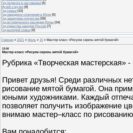
Год педагога и наставника
[5]
Музей о музее
[8]
Год семьи
[10]
Год народного сплочения в Югре
[5]
Год защитника отечества
[58]
Год исторического наследия Югры
[34]
Год единства народов России
[7]
Год молодой семьи
[0]
Главная
»
2021
»
Июль
»
15
»
Мастер-класс «Рисуем сирень мятой бумагой»
15:00
Мастер-класс «Рисуем сирень мятой бумагой»
Рубрика «Творческая мастерская» -
Привет друзья! Среди различных не
рисование мятой бумагой. Она прим
юными художниками. Каждый отпеча
позволяет получить изображение цв
внимаю мастер–класс по рисованию
Вам понадобится: