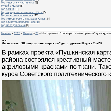
Год педагога и наставника
[5]
Музей о музее
[8]
Год семьи
[10]
Год народного сплочения в Югре
[5]
Год защитника отечества
[58]
Год исторического наследия Югры
[34]
Год единства народов России
[7]
Год молодой семьи
[0]
Главная
»
2023
»
Январь
»
26
»
Мастер-класс "Шоппер со своим принтом" для студент
16:32
Мастер-класс "Шоппер со своим принтом" для студентов III курса СовПК
В рамках проекта «Пушкинская карт
района состоялся креативный маст
акриловыми красками по ткани. Тако
курса Советского политехнического 