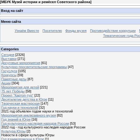
[
МБУК Музей истории и ремёсел Советского района
]
Вход на сайт
Меню сайта
Узнаём Вместе
Посетителю
Фонды музея
Противодействие коррупции
Тематические года Ро
Categories
Сегодня
[2326]
Выставки
[271]
Досуговые мероприятия
[61]
Культурно-просветительские программы
[47]
Госуслуги
[105]
Конкурсы
[59]
Памятные даты
[87]
Акции
[304]
Мероприятия для детей
[221]
75 лет Победы
[58]
Проект "Картоп-тур"
[22]
Десятилетие детства в Югре
[11]
Творческая мастерская
[147]
Год науки и технологий
[32]
2021 год объявлен годом науки и технологий
Мероприятия инклюзивного музея
[82]
Год знаний в Югре
[16]
Год культурного наследия народов России
[53]
2022 год - год культурного наследия народов России
Культура Югры
[2]
Новости в сфере культуры Югры
Год взаимопомощи в Югре
[1]