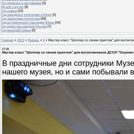
Год педагога и наставника
[5]
Музей о музее
[8]
Год семьи
[10]
Год народного сплочения в Югре
[5]
Год защитника отечества
[58]
Год исторического наследия Югры
[34]
Год единства народов России
[7]
Год молодой семьи
[0]
Главная
»
2023
»
Январь
»
9
»
Мастер-класс "Шоппер со своим принтом" для воспита
17:25
Мастер-класс "Шоппер со своим принтом" для воспитанников ДСОЛ "Окуневс
В праздничные дни сотрудники Музе
нашего музея, но и сами побывали в