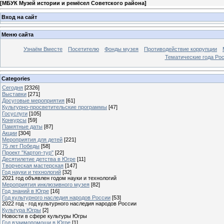
[
МБУК Музей истории и ремёсел Советского района
]
Вход на сайт
Меню сайта
Узнаём Вместе
Посетителю
Фонды музея
Противодействие коррупции
Тематические года Ро
Categories
Сегодня
[2326]
Выставки
[271]
Досуговые мероприятия
[61]
Культурно-просветительские программы
[47]
Госуслуги
[105]
Конкурсы
[59]
Памятные даты
[87]
Акции
[304]
Мероприятия для детей
[221]
75 лет Победы
[58]
Проект "Картоп-тур"
[22]
Десятилетие детства в Югре
[11]
Творческая мастерская
[147]
Год науки и технологий
[32]
2021 год объявлен годом науки и технологий
Мероприятия инклюзивного музея
[82]
Год знаний в Югре
[16]
Год культурного наследия народов России
[53]
2022 год - год культурного наследия народов России
Культура Югры
[2]
Новости в сфере культуры Югры
Год взаимопомощи в Югре
[1]