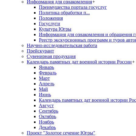
Информация для ознакомления
+
Преимущества портала госуслуг
Политика обработки п...
Положения
Госуслуги
Культура Югры
Информация для ознакомления и обращения г
Реестр экскурсионных программ и туров авто
Научно-исследовательская работа
Прейскурант
Сувенирная продукция
Календарь памятных дат военной истории России
+
Январь
Февраль
Март
Апрель
Май
Июнь
Календарь памятных дат военной истории Ро
Август
Сентябрь
Октябрь
Ноябрь
Декабрь
Проект "Золотое сечение Югры"