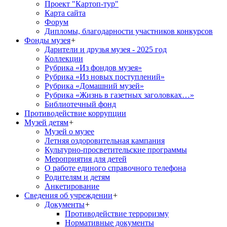
Проект "Картоп-тур"
Карта сайта
Форум
Дипломы, благодарности участников конкурсов
Фонды музея
+
Дарители и друзья музея - 2025 год
Коллекции
Рубрика «Из фондов музея»
Рубрика «Из новых поступлений»
Рубрика «Домашний музей»
Рубрика «Жизнь в газетных заголовках…»
Библиотечный фонд
Противодействие коррупции
Музей детям
+
Музей о музее
Летняя оздоровительная кампания
Культурно-просветительские программы
Мероприятия для детей
О работе единого справочного телефона
Родителям и детям
Анкетирование
Сведения об учреждении
+
Документы
+
Противодействие терроризму
Нормативные документы