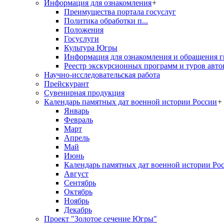
Информация для ознакомления
+
Преимущества портала госуслуг
Политика обработки п...
Положения
Госуслуги
Культура Югры
Информация для ознакомления и обращения г
Реестр экскурсионных программ и туров авто
Научно-исследовательская работа
Прейскурант
Сувенирная продукция
Календарь памятных дат военной истории России
+
Январь
Февраль
Март
Апрель
Май
Июнь
Календарь памятных дат военной истории Ро
Август
Сентябрь
Октябрь
Ноябрь
Декабрь
Проект "Золотое сечение Югры"