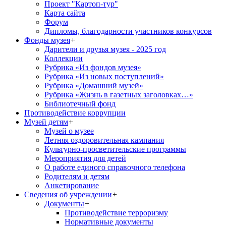
Проект "Картоп-тур"
Карта сайта
Форум
Дипломы, благодарности участников конкурсов
Фонды музея
+
Дарители и друзья музея - 2025 год
Коллекции
Рубрика «Из фондов музея»
Рубрика «Из новых поступлений»
Рубрика «Домашний музей»
Рубрика «Жизнь в газетных заголовках…»
Библиотечный фонд
Противодействие коррупции
Музей детям
+
Музей о музее
Летняя оздоровительная кампания
Культурно-просветительские программы
Мероприятия для детей
О работе единого справочного телефона
Родителям и детям
Анкетирование
Сведения об учреждении
+
Документы
+
Противодействие терроризму
Нормативные документы