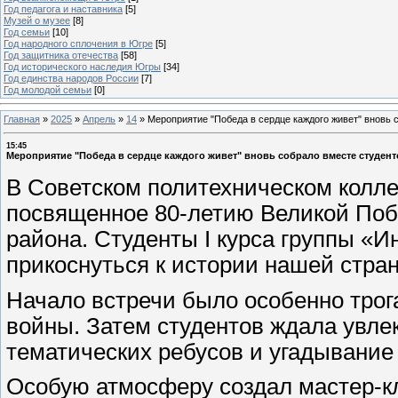
Год педагога и наставника
[5]
Музей о музее
[8]
Год семьи
[10]
Год народного сплочения в Югре
[5]
Год защитника отечества
[58]
Год исторического наследия Югры
[34]
Год единства народов России
[7]
Год молодой семьи
[0]
Главная
»
2025
»
Апрель
»
14
»
Мероприятие "Победа в сердце каждого живет" вновь 
15:45
Мероприятие "Победа в сердце каждого живет" вновь собрало вместе студент
В Советском политехническом колле
посвященное 80-летию Великой Побе
района. Студенты I курса группы «
прикоснуться к истории нашей стра
Начало встречи было особенно трог
войны. Затем студентов ждала увле
тематических ребусов и угадывание
Особую атмосферу создал мастер-кл