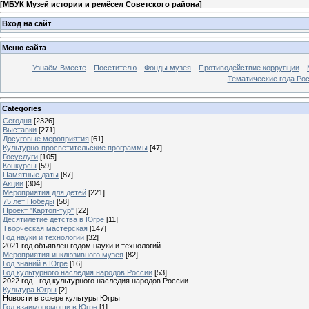
[
МБУК Музей истории и ремёсел Советского района
]
Вход на сайт
Меню сайта
Узнаём Вместе
Посетителю
Фонды музея
Противодействие коррупции
Тематические года Ро
Categories
Сегодня
[2326]
Выставки
[271]
Досуговые мероприятия
[61]
Культурно-просветительские программы
[47]
Госуслуги
[105]
Конкурсы
[59]
Памятные даты
[87]
Акции
[304]
Мероприятия для детей
[221]
75 лет Победы
[58]
Проект "Картоп-тур"
[22]
Десятилетие детства в Югре
[11]
Творческая мастерская
[147]
Год науки и технологий
[32]
2021 год объявлен годом науки и технологий
Мероприятия инклюзивного музея
[82]
Год знаний в Югре
[16]
Год культурного наследия народов России
[53]
2022 год - год культурного наследия народов России
Культура Югры
[2]
Новости в сфере культуры Югры
Год взаимопомощи в Югре
[1]