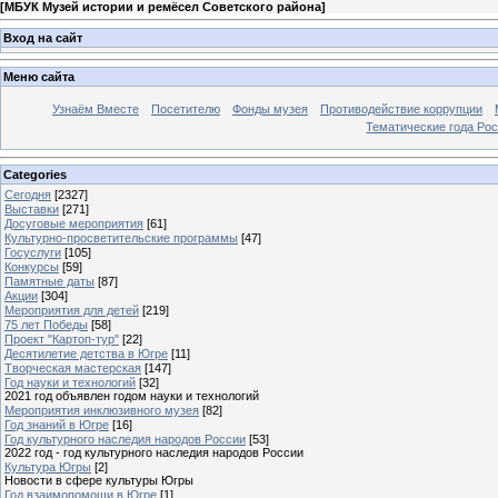
[
МБУК Музей истории и ремёсел Советского района
]
Вход на сайт
Меню сайта
Узнаём Вместе
Посетителю
Фонды музея
Противодействие коррупции
Тематические года Ро
Categories
Сегодня
[2327]
Выставки
[271]
Досуговые мероприятия
[61]
Культурно-просветительские программы
[47]
Госуслуги
[105]
Конкурсы
[59]
Памятные даты
[87]
Акции
[304]
Мероприятия для детей
[219]
75 лет Победы
[58]
Проект "Картоп-тур"
[22]
Десятилетие детства в Югре
[11]
Творческая мастерская
[147]
Год науки и технологий
[32]
2021 год объявлен годом науки и технологий
Мероприятия инклюзивного музея
[82]
Год знаний в Югре
[16]
Год культурного наследия народов России
[53]
2022 год - год культурного наследия народов России
Культура Югры
[2]
Новости в сфере культуры Югры
Год взаимопомощи в Югре
[1]