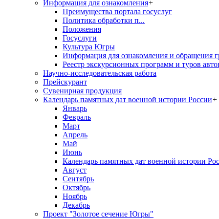
Информация для ознакомления
+
Преимущества портала госуслуг
Политика обработки п...
Положения
Госуслуги
Культура Югры
Информация для ознакомления и обращения г
Реестр экскурсионных программ и туров авто
Научно-исследовательская работа
Прейскурант
Сувенирная продукция
Календарь памятных дат военной истории России
+
Январь
Февраль
Март
Апрель
Май
Июнь
Календарь памятных дат военной истории Ро
Август
Сентябрь
Октябрь
Ноябрь
Декабрь
Проект "Золотое сечение Югры"