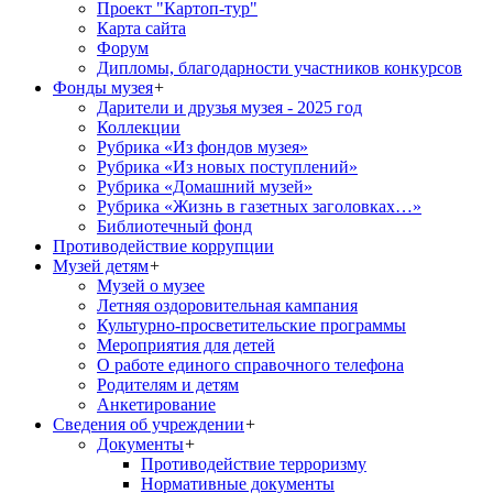
Проект "Картоп-тур"
Карта сайта
Форум
Дипломы, благодарности участников конкурсов
Фонды музея
+
Дарители и друзья музея - 2025 год
Коллекции
Рубрика «Из фондов музея»
Рубрика «Из новых поступлений»
Рубрика «Домашний музей»
Рубрика «Жизнь в газетных заголовках…»
Библиотечный фонд
Противодействие коррупции
Музей детям
+
Музей о музее
Летняя оздоровительная кампания
Культурно-просветительские программы
Мероприятия для детей
О работе единого справочного телефона
Родителям и детям
Анкетирование
Сведения об учреждении
+
Документы
+
Противодействие терроризму
Нормативные документы