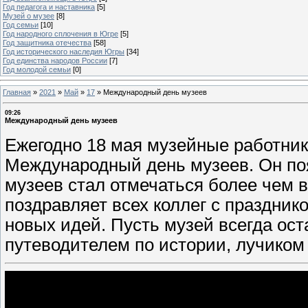
Год педагога и наставника
[5]
Музей о музее
[8]
Год семьи
[10]
Год народного сплочения в Югре
[5]
Год защитника отечества
[58]
Год исторического наследия Югры
[34]
Год единства народов России
[7]
Год молодой семьи
[0]
Главная
»
2021
»
Май
»
17
»
Международный день музеев
09:26
Международный день музеев
Ежегодно 18 мая музейные работни
Международный день музеев. Он поя
музеев стал отмечаться более чем в
поздравляет всех коллег с праздни
новых идей. Пусть музей всегда ост
путеводителем по истории, лучиком