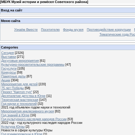
[
МБУК Музей истории и ремёсел Советского района
]
Вход на сайт
Меню сайта
Узнаём Вместе
Посетителю
Фонды музея
Противодействие коррупции
Тематические года Ро
Categories
Сегодня
[2326]
Выставки
[271]
Досуговые мероприятия
[61]
Культурно-просветительские программы
[47]
Госуслуги
[105]
Конкурсы
[59]
Памятные даты
[87]
Акции
[304]
Мероприятия для детей
[220]
75 лет Победы
[58]
Проект "Картоп-тур"
[22]
Десятилетие детства в Югре
[11]
Творческая мастерская
[147]
Год науки и технологий
[32]
2021 год объявлен годом науки и технологий
Мероприятия инклюзивного музея
[82]
Год знаний в Югре
[16]
Год культурного наследия народов России
[53]
2022 год - год культурного наследия народов России
Культура Югры
[2]
Новости в сфере культуры Югры
Год взаимопомощи в Югре
[1]