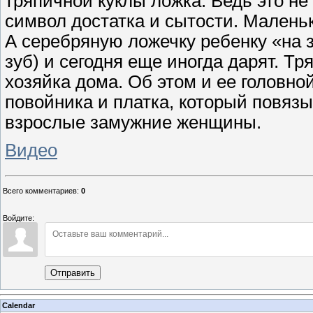
тряпичной куклы ложка. Ведь это не
символ достатка и сытости. Малень
А серебряную ложечку ребенку «на з
зуб) и сегодня еще иногда дарят. Тр
хозяйка дома. Об этом и ее головно
повойника и платка, который повяз
взрослые замужние женщины.
Видео
Всего комментариев
:
0
Войдите:
Отправить
Calendar