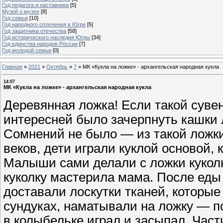
Год педагога и наставника
[5]
Музей о музее
[8]
Год семьи
[10]
Год народного сплочения в Югре
[5]
Год защитника отечества
[58]
Год исторического наследия Югры
[34]
Год единства народов России
[7]
Год молодой семьи
[0]
Главная
»
2021
»
Октябрь
»
7
»
МК «Кукла на ложке» - архангельская народная кукла
14:07
МК «Кукла на ложке» - архангельская народная кукла
Деревянная ложка! Если такой сувен
интересней было зачерпнуть кашки л
Сомнений не было — из такой ложки в
веков, дети играли куклой основой,
Малыши сами делали с ложки куколк
куколку мастерила мама. После еды
доставали лоскутки тканей, которы
сундуках, наматывали на ложку — по
в колыбельке играл и засыпал. Час