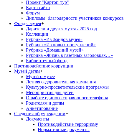
Проект "Картоп-тур"
Карта сайта
Форум
Дипломы, благодарности участников конкурсов
Фонды музея
+
Дарители и друзья музея - 2025 год
Коллекции
Рубрика «Из фондов музея»
Рубрика «Из новых поступлений»
Рубрика «Домашний музей»
Рубрика «Жизнь в газетных заголовках…»
Библиотечный фонд
Противодействие коррупции
Музей детям
+
Музей о музее
Летняя оздоровительная кампания
Культурно-просветительские программы
Мероприятия для детей
О работе единого справочного телефона
Родителям и детям
Анкетирование
Сведения об учреждении
+
Документы
+
Противодействие терроризму
Нормативные документы