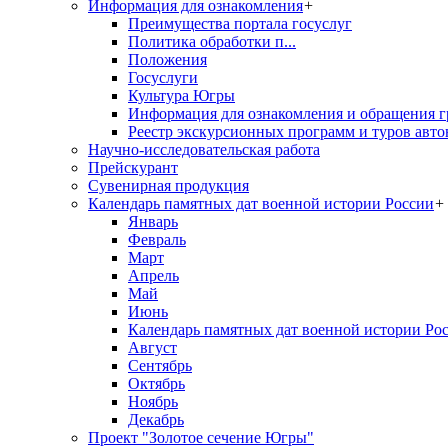
Информация для ознакомления
+
Преимущества портала госуслуг
Политика обработки п...
Положения
Госуслуги
Культура Югры
Информация для ознакомления и обращения г
Реестр экскурсионных программ и туров авто
Научно-исследовательская работа
Прейскурант
Сувенирная продукция
Календарь памятных дат военной истории России
+
Январь
Февраль
Март
Апрель
Май
Июнь
Календарь памятных дат военной истории Ро
Август
Сентябрь
Октябрь
Ноябрь
Декабрь
Проект "Золотое сечение Югры"