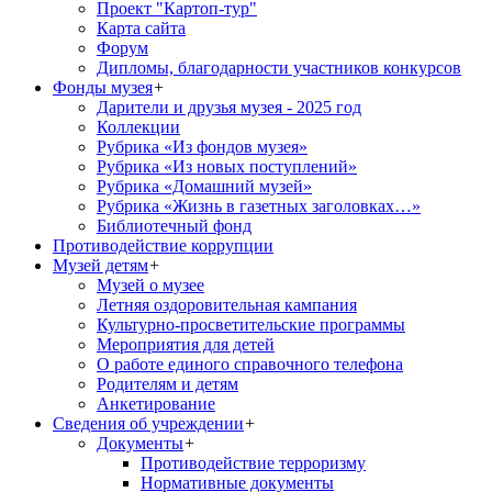
Проект "Картоп-тур"
Карта сайта
Форум
Дипломы, благодарности участников конкурсов
Фонды музея
+
Дарители и друзья музея - 2025 год
Коллекции
Рубрика «Из фондов музея»
Рубрика «Из новых поступлений»
Рубрика «Домашний музей»
Рубрика «Жизнь в газетных заголовках…»
Библиотечный фонд
Противодействие коррупции
Музей детям
+
Музей о музее
Летняя оздоровительная кампания
Культурно-просветительские программы
Мероприятия для детей
О работе единого справочного телефона
Родителям и детям
Анкетирование
Сведения об учреждении
+
Документы
+
Противодействие терроризму
Нормативные документы