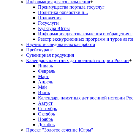
Информация для ознакомления
+
Преимущества портала госуслуг
Политика обработки п...
Положения
Госуслуги
Культура Югры
Информация для ознакомления и обращения г
Реестр экскурсионных программ и туров авто
Научно-исследовательская работа
Прейскурант
Сувенирная продукция
Календарь памятных дат военной истории России
+
Январь
Февраль
Март
Апрель
Май
Июнь
Календарь памятных дат военной истории Ро
Август
Сентябрь
Октябрь
Ноябрь
Декабрь
Проект "Золотое сечение Югры"