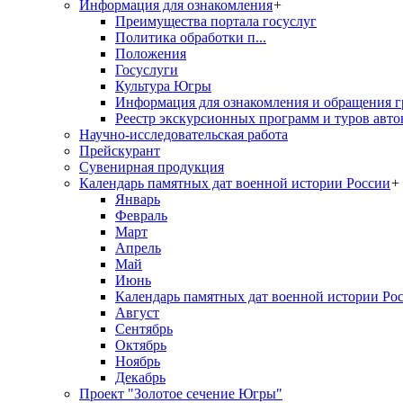
Информация для ознакомления
+
Преимущества портала госуслуг
Политика обработки п...
Положения
Госуслуги
Культура Югры
Информация для ознакомления и обращения г
Реестр экскурсионных программ и туров авто
Научно-исследовательская работа
Прейскурант
Сувенирная продукция
Календарь памятных дат военной истории России
+
Январь
Февраль
Март
Апрель
Май
Июнь
Календарь памятных дат военной истории Ро
Август
Сентябрь
Октябрь
Ноябрь
Декабрь
Проект "Золотое сечение Югры"