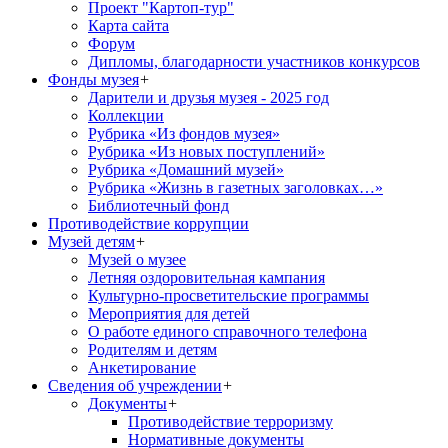
Проект "Картоп-тур"
Карта сайта
Форум
Дипломы, благодарности участников конкурсов
Фонды музея
+
Дарители и друзья музея - 2025 год
Коллекции
Рубрика «Из фондов музея»
Рубрика «Из новых поступлений»
Рубрика «Домашний музей»
Рубрика «Жизнь в газетных заголовках…»
Библиотечный фонд
Противодействие коррупции
Музей детям
+
Музей о музее
Летняя оздоровительная кампания
Культурно-просветительские программы
Мероприятия для детей
О работе единого справочного телефона
Родителям и детям
Анкетирование
Сведения об учреждении
+
Документы
+
Противодействие терроризму
Нормативные документы