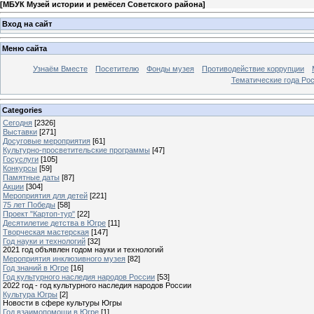
[
МБУК Музей истории и ремёсел Советского района
]
Вход на сайт
Меню сайта
Узнаём Вместе
Посетителю
Фонды музея
Противодействие коррупции
Тематические года Ро
Categories
Сегодня
[2326]
Выставки
[271]
Досуговые мероприятия
[61]
Культурно-просветительские программы
[47]
Госуслуги
[105]
Конкурсы
[59]
Памятные даты
[87]
Акции
[304]
Мероприятия для детей
[221]
75 лет Победы
[58]
Проект "Картоп-тур"
[22]
Десятилетие детства в Югре
[11]
Творческая мастерская
[147]
Год науки и технологий
[32]
2021 год объявлен годом науки и технологий
Мероприятия инклюзивного музея
[82]
Год знаний в Югре
[16]
Год культурного наследия народов России
[53]
2022 год - год культурного наследия народов России
Культура Югры
[2]
Новости в сфере культуры Югры
Год взаимопомощи в Югре
[1]