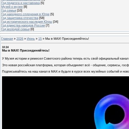
Год педагога и наставника
[5]
Музей о музее
[8]
Год семьи
[10]
Год народного сплочения в Югре
[5]
Год защитника отечества
[58]
Год исторического наследия Югры
[34]
Год единства народов России
[7]
Год молодой семьи
[0]
Главная
»
2026
»
Июнь
»
15
»
Мы в MAX! Присоединяйтесь!
10:24
Мы в MAX! Присоединяйтесь!
У Музея истории и ремесел Советского района теперь есть свой официальный кана
Это новая российская платформа, которая объединяет всё - общение, сервисы, гос
Подписывайтесь на наш канал в MAX и будьте в курсе всех музейных событий и нов