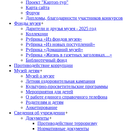
Проект "Картоп-тур"
Карта сайта
Форум
Дипломы, благодарности участников конкурсов
Фонды музея
+
Дарители и друзья музея - 2025 год
Коллекции
Рубрика «Из фондов музея»
Рубрика «Из новых поступлений»
Рубрика «Домашний музей»
Рубрика «Жизнь в газетных заголовках…»
Библиотечный фонд
Противодействие коррупции
Музей детям
+
Музей о музее
Летняя оздоровительная кампания
Культурно-просветительские программы
Мероприятия для детей
О работе единого справочного телефона
Родителям и детям
Анкетирование
Сведения об учреждении
+
Документы
+
Противодействие терроризму
Нормативные документы