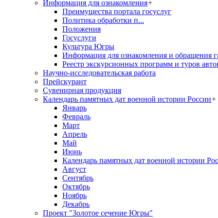
Информация для ознакомления
+
Преимущества портала госуслуг
Политика обработки п...
Положения
Госуслуги
Культура Югры
Информация для ознакомления и обращения г
Реестр экскурсионных программ и туров авто
Научно-исследовательская работа
Прейскурант
Сувенирная продукция
Календарь памятных дат военной истории России
+
Январь
Февраль
Март
Апрель
Май
Июнь
Календарь памятных дат военной истории Ро
Август
Сентябрь
Октябрь
Ноябрь
Декабрь
Проект "Золотое сечение Югры"