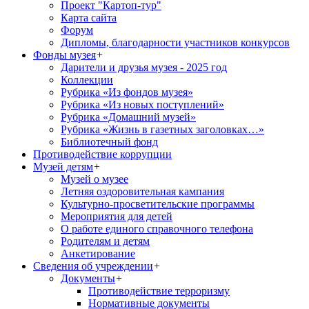
Проект "Картоп-тур"
Карта сайта
Форум
Дипломы, благодарности участников конкурсов
Фонды музея
+
Дарители и друзья музея - 2025 год
Коллекции
Рубрика «Из фондов музея»
Рубрика «Из новых поступлений»
Рубрика «Домашний музей»
Рубрика «Жизнь в газетных заголовках…»
Библиотечный фонд
Противодействие коррупции
Музей детям
+
Музей о музее
Летняя оздоровительная кампания
Культурно-просветительские программы
Мероприятия для детей
О работе единого справочного телефона
Родителям и детям
Анкетирование
Сведения об учреждении
+
Документы
+
Противодействие терроризму
Нормативные документы