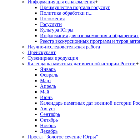
Информация для ознакомления
+
Преимущества портала госуслуг
Политика обработки п...
Положения
Госуслуги
Культура Югры
Информация для ознакомления и обращения г
Реестр экскурсионных программ и туров авто
Научно-исследовательская работа
Прейскурант
Сувенирная продукция
Календарь памятных дат военной истории России
+
Январь
Февраль
Март
Апрель
Май
Июнь
Календарь памятных дат военной истории Ро
Август
Сентябрь
Октябрь
Ноябрь
Декабрь
Проект "Золотое сечение Югры"