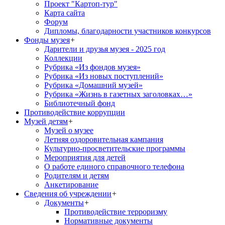
Проект "Картоп-тур"
Карта сайта
Форум
Дипломы, благодарности участников конкурсов
Фонды музея
+
Дарители и друзья музея - 2025 год
Коллекции
Рубрика «Из фондов музея»
Рубрика «Из новых поступлений»
Рубрика «Домашний музей»
Рубрика «Жизнь в газетных заголовках…»
Библиотечный фонд
Противодействие коррупции
Музей детям
+
Музей о музее
Летняя оздоровительная кампания
Культурно-просветительские программы
Мероприятия для детей
О работе единого справочного телефона
Родителям и детям
Анкетирование
Сведения об учреждении
+
Документы
+
Противодействие терроризму
Нормативные документы