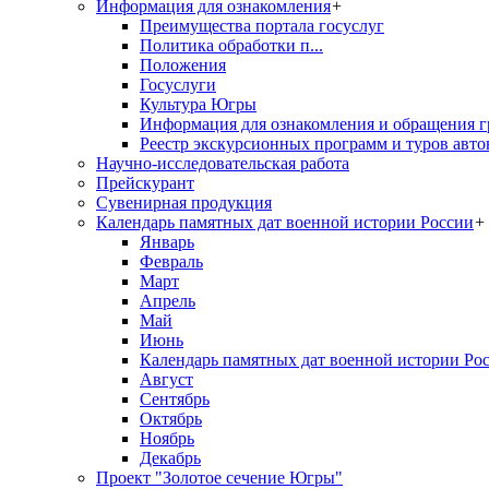
Информация для ознакомления
+
Преимущества портала госуслуг
Политика обработки п...
Положения
Госуслуги
Культура Югры
Информация для ознакомления и обращения г
Реестр экскурсионных программ и туров авто
Научно-исследовательская работа
Прейскурант
Сувенирная продукция
Календарь памятных дат военной истории России
+
Январь
Февраль
Март
Апрель
Май
Июнь
Календарь памятных дат военной истории Ро
Август
Сентябрь
Октябрь
Ноябрь
Декабрь
Проект "Золотое сечение Югры"