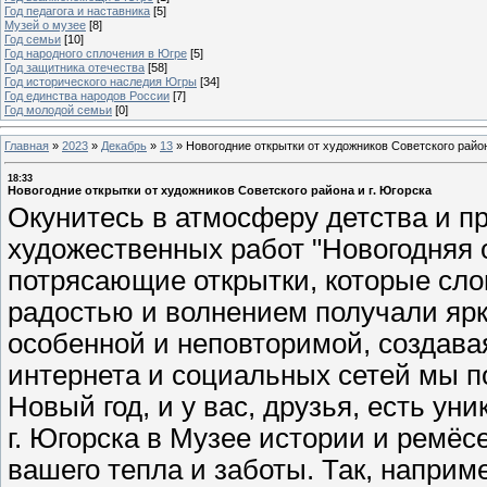
Год педагога и наставника
[5]
Музей о музее
[8]
Год семьи
[10]
Год народного сплочения в Югре
[5]
Год защитника отечества
[58]
Год исторического наследия Югры
[34]
Год единства народов России
[7]
Год молодой семьи
[0]
Главная
»
2023
»
Декабрь
»
13
»
Новогодние открытки от художников Советского район
18:33
Новогодние открытки от художников Советского района и г. Югорска
Окунитесь в атмосферу детства и пр
художественных работ "Новогодняя о
потрясающие открытки, которые сло
радостью и волнением получали ярки
особенной и неповторимой, создава
интернета и социальных сетей мы п
Новый год, и у вас, друзья, есть у
г. Югорска в Музее истории и ремёс
вашего тепла и заботы. Так, наприм