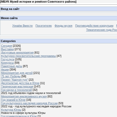
[
МБУК Музей истории и ремёсел Советского района
]
Вход на сайт
Меню сайта
Узнаём Вместе
Посетителю
Фонды музея
Противодействие коррупции
Тематические года Ро
Categories
Сегодня
[2326]
Выставки
[271]
Досуговые мероприятия
[61]
Культурно-просветительские программы
[47]
Госуслуги
[105]
Конкурсы
[59]
Памятные даты
[87]
Акции
[304]
Мероприятия для детей
[221]
75 лет Победы
[58]
Проект "Картоп-тур"
[22]
Десятилетие детства в Югре
[11]
Творческая мастерская
[147]
Год науки и технологий
[32]
2021 год объявлен годом науки и технологий
Мероприятия инклюзивного музея
[82]
Год знаний в Югре
[16]
Год культурного наследия народов России
[53]
2022 год - год культурного наследия народов России
Культура Югры
[2]
Новости в сфере культуры Югры
Год взаимопомощи в Югре
[1]