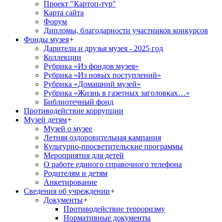
Проект "Картоп-тур"
Карта сайта
Форум
Дипломы, благодарности участников конкурсов
Фонды музея
+
Дарители и друзья музея - 2025 год
Коллекции
Рубрика «Из фондов музея»
Рубрика «Из новых поступлений»
Рубрика «Домашний музей»
Рубрика «Жизнь в газетных заголовках…»
Библиотечный фонд
Противодействие коррупции
Музей детям
+
Музей о музее
Летняя оздоровительная кампания
Культурно-просветительские программы
Мероприятия для детей
О работе единого справочного телефона
Родителям и детям
Анкетирование
Сведения об учреждении
+
Документы
+
Противодействие терроризму
Нормативные документы