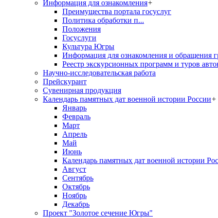
Информация для ознакомления
+
Преимущества портала госуслуг
Политика обработки п...
Положения
Госуслуги
Культура Югры
Информация для ознакомления и обращения г
Реестр экскурсионных программ и туров авто
Научно-исследовательская работа
Прейскурант
Сувенирная продукция
Календарь памятных дат военной истории России
+
Январь
Февраль
Март
Апрель
Май
Июнь
Календарь памятных дат военной истории Ро
Август
Сентябрь
Октябрь
Ноябрь
Декабрь
Проект "Золотое сечение Югры"