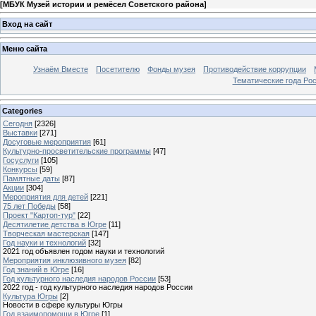
[
МБУК Музей истории и ремёсел Советского района
]
Вход на сайт
Меню сайта
Узнаём Вместе
Посетителю
Фонды музея
Противодействие коррупции
Тематические года Ро
Categories
Сегодня
[2326]
Выставки
[271]
Досуговые мероприятия
[61]
Культурно-просветительские программы
[47]
Госуслуги
[105]
Конкурсы
[59]
Памятные даты
[87]
Акции
[304]
Мероприятия для детей
[221]
75 лет Победы
[58]
Проект "Картоп-тур"
[22]
Десятилетие детства в Югре
[11]
Творческая мастерская
[147]
Год науки и технологий
[32]
2021 год объявлен годом науки и технологий
Мероприятия инклюзивного музея
[82]
Год знаний в Югре
[16]
Год культурного наследия народов России
[53]
2022 год - год культурного наследия народов России
Культура Югры
[2]
Новости в сфере культуры Югры
Год взаимопомощи в Югре
[1]