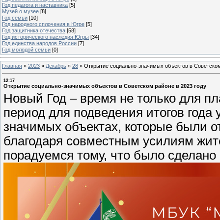
Год педагога и наставника
[5]
Музей о музее
[8]
Год семьи
[10]
Год народного сплочения в Югре
[5]
Год защитника отечества
[58]
Год исторического наследия Югры
[34]
Год единства народов России
[7]
Год молодой семьи
[0]
Главная
»
2023
»
Декабрь
»
28
»
Открытие социально-значимых объектов в Советском
12:17
Открытие социально-значимых объектов в Советском районе в 2023 году
Новый Год – время не только для п
период для подведения итогов года 
значимых объектах, которые были о
благодаря совместным усилиям жите
порадуемся тому, что было сделано в