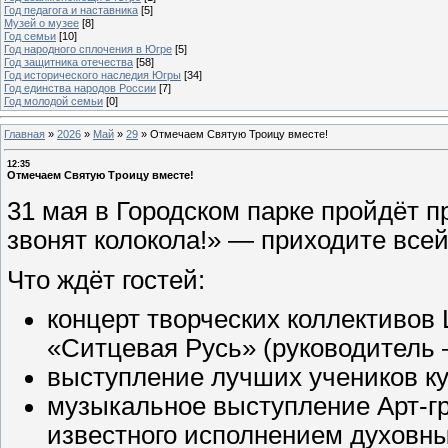
Год педагога и наставника
[5]
Музей о музее
[8]
Год семьи
[10]
Год народного сплочения в Югре
[5]
Год защитника отечества
[58]
Год исторического наследия Югры
[34]
Год единства народов России
[7]
Год молодой семьи
[0]
Главная
»
2026
»
Май
»
29
»
Отмечаем Святую Троицу вместе!
12:35
Отмечаем Святую Троицу вместе!
31 мая в Городском парке пройдёт 
звонят колокола!» — приходите все
Что ждёт гостей:
концерт творческих коллективов
«Ситцевая Русь» (руководитель 
выступление лучших учеников ку
музыкальное выступление Арт-г
известного исполнением духовны