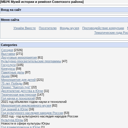
[
МБУК Музей истории и ремёсел Советского района
]
Вход на сайт
Меню сайта
Узнаём Вместе
Посетителю
Фонды музея
Противодействие коррупции
Тематические года Ро
Categories
Сегодня
[2326]
Выставки
[271]
Досуговые мероприятия
[61]
Культурно-просветительские программы
[47]
Госуслуги
[105]
Конкурсы
[59]
Памятные даты
[87]
Акции
[304]
Мероприятия для детей
[221]
75 лет Победы
[58]
Проект "Картоп-тур"
[22]
Десятилетие детства в Югре
[11]
Творческая мастерская
[147]
Год науки и технологий
[32]
2021 год объявлен годом науки и технологий
Мероприятия инклюзивного музея
[82]
Год знаний в Югре
[16]
Год культурного наследия народов России
[53]
2022 год - год культурного наследия народов России
Культура Югры
[2]
Новости в сфере культуры Югры
Год взаимопомощи в Югре
[1]