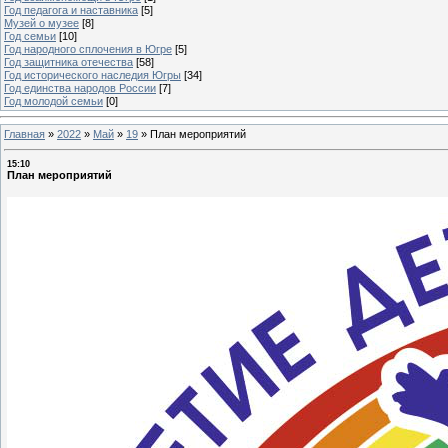
Год педагога и наставника
[5]
Музей о музее
[8]
Год семьи
[10]
Год народного сплочения в Югре
[5]
Год защитника отечества
[58]
Год исторического наследия Югры
[34]
Год единства народов России
[7]
Год молодой семьи
[0]
Главная
»
2022
»
Май
»
19
»
План мероприятий
15:10
План мероприятий