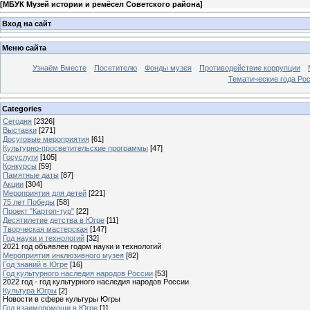
[
МБУК Музей истории и ремёсел Советского района
]
Вход на сайт
Меню сайта
Узнаём Вместе
Посетителю
Фонды музея
Противодействие коррупции
Тематические года Ро
Categories
Сегодня
[2326]
Выставки
[271]
Досуговые мероприятия
[61]
Культурно-просветительские программы
[47]
Госуслуги
[105]
Конкурсы
[59]
Памятные даты
[87]
Акции
[304]
Мероприятия для детей
[221]
75 лет Победы
[58]
Проект "Картоп-тур"
[22]
Десятилетие детства в Югре
[11]
Творческая мастерская
[147]
Год науки и технологий
[32]
2021 год объявлен годом науки и технологий
Мероприятия инклюзивного музея
[82]
Год знаний в Югре
[16]
Год культурного наследия народов России
[53]
2022 год - год культурного наследия народов России
Культура Югры
[2]
Новости в сфере культуры Югры
Год взаимопомощи в Югре
[1]