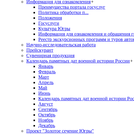
Информация для ознакомления
+
Преимущества портала госуслуг
Политика обработки п...
Положения
Госуслуги
Культура Югры
Информация для ознакомления и обращения г
Реестр экскурсионных программ и туров авто
Научно-исследовательская работа
Прейскурант
Сувенирная продукция
Календарь памятных дат военной истории России
+
Январь
Февраль
Март
Апрель
Май
Июнь
Календарь памятных дат военной истории Ро
Август
Сентябрь
Октябрь
Ноябрь
Декабрь
Проект "Золотое сечение Югры"