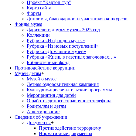
Проект "Картоп-тур"
Карта сайта
Форум
Дипломы, благодарности участников конкурсов
Фонды музея
+
Дарители и друзья музея - 2025 год
Коллекции
Рубрика «Из фондов музея»
Рубрика «Из новых поступлений»
Рубрика «Домашний музей»
Рубрика «Жизнь в газетных заголовках…»
Библиотечный фонд
Противодействие коррупции
Музей детям
+
Музей о музее
Летняя оздоровительная кампания
Культурно-просветительские программы
Мероприятия для детей
О работе единого справочного телефона
Родителям и детям
Анкетирование
Сведения об учреждении
+
Документы
+
Противодействие терроризму
Нормативные документы