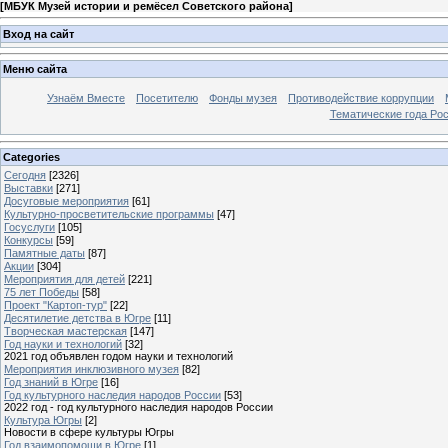
[
МБУК Музей истории и ремёсел Советского района
]
Вход на сайт
Меню сайта
Узнаём Вместе
Посетителю
Фонды музея
Противодействие коррупции
Тематические года Ро
Categories
Сегодня
[2326]
Выставки
[271]
Досуговые мероприятия
[61]
Культурно-просветительские программы
[47]
Госуслуги
[105]
Конкурсы
[59]
Памятные даты
[87]
Акции
[304]
Мероприятия для детей
[221]
75 лет Победы
[58]
Проект "Картоп-тур"
[22]
Десятилетие детства в Югре
[11]
Творческая мастерская
[147]
Год науки и технологий
[32]
2021 год объявлен годом науки и технологий
Мероприятия инклюзивного музея
[82]
Год знаний в Югре
[16]
Год культурного наследия народов России
[53]
2022 год - год культурного наследия народов России
Культура Югры
[2]
Новости в сфере культуры Югры
Год взаимопомощи в Югре
[1]