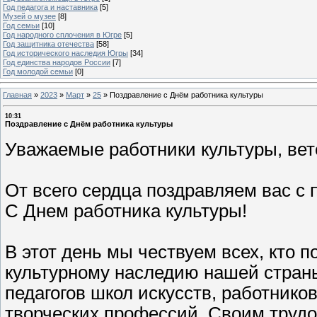
Год педагога и наставника
[5]
Музей о музее
[8]
Год семьи
[10]
Год народного сплочения в Югре
[5]
Год защитника отечества
[58]
Год исторического наследия Югры
[34]
Год единства народов России
[7]
Год молодой семьи
[0]
Главная
»
2023
»
Март
»
25
»
Поздравление с Днём работника культуры
10:31
Поздравление с Днём работника культуры
Уважаемые работники культуры, вет
От всего сердца поздравляем вас 
С Днем работника культуры!
В этот день мы чествуем всех, кто 
культурному наследию нашей страны
педагогов школ искусств, работнико
творческих профессий. Своим трудо