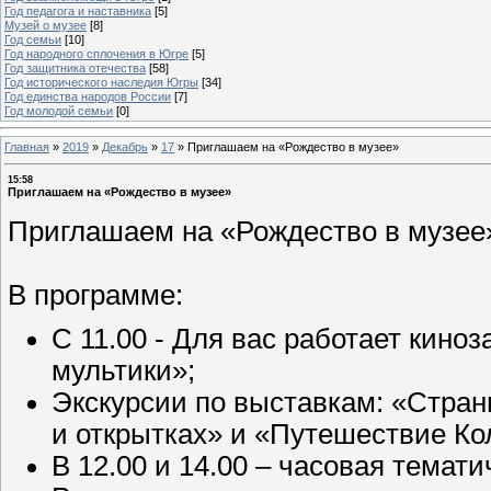
Год педагога и наставника
[5]
Музей о музее
[8]
Год семьи
[10]
Год народного сплочения в Югре
[5]
Год защитника отечества
[58]
Год исторического наследия Югры
[34]
Год единства народов России
[7]
Год молодой семьи
[0]
Главная
»
2019
»
Декабрь
»
17
»
Приглашаем на «Рождество в музее»
15:58
Приглашаем на «Рождество в музее»
Приглашаем на «Рождество в музее» 
В программе:
С 11.00 - Для вас работает кино
мультики»;
Экскурсии по выставкам: «Стран
и открытках» и «Путешествие Ко
В 12.00 и 14.00 – часовая темат