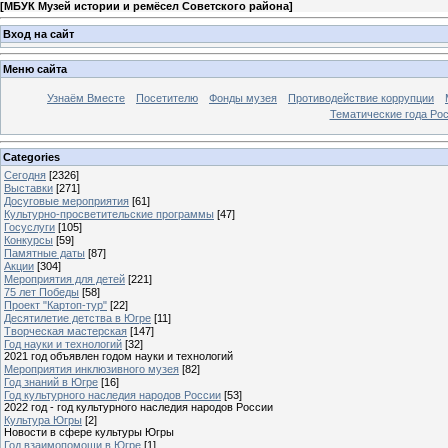
[
МБУК Музей истории и ремёсел Советского района
]
Вход на сайт
Меню сайта
Узнаём Вместе
Посетителю
Фонды музея
Противодействие коррупции
Тематические года Ро
Categories
Сегодня
[2326]
Выставки
[271]
Досуговые мероприятия
[61]
Культурно-просветительские программы
[47]
Госуслуги
[105]
Конкурсы
[59]
Памятные даты
[87]
Акции
[304]
Мероприятия для детей
[221]
75 лет Победы
[58]
Проект "Картоп-тур"
[22]
Десятилетие детства в Югре
[11]
Творческая мастерская
[147]
Год науки и технологий
[32]
2021 год объявлен годом науки и технологий
Мероприятия инклюзивного музея
[82]
Год знаний в Югре
[16]
Год культурного наследия народов России
[53]
2022 год - год культурного наследия народов России
Культура Югры
[2]
Новости в сфере культуры Югры
Год взаимопомощи в Югре
[1]