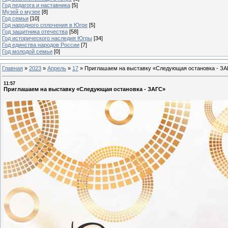
Год педагога и наставника
[5]
Музей о музее
[8]
Год семьи
[10]
Год народного сплочения в Югре
[5]
Год защитника отечества
[58]
Год исторического наследия Югры
[34]
Год единства народов России
[7]
Год молодой семьи
[0]
Главная
»
2023
»
Апрель
»
17
»
Приглашаем на выставку «Следующая остановка - З
11:57
Приглашаем на выставку «Следующая остановка - ЗАГС»