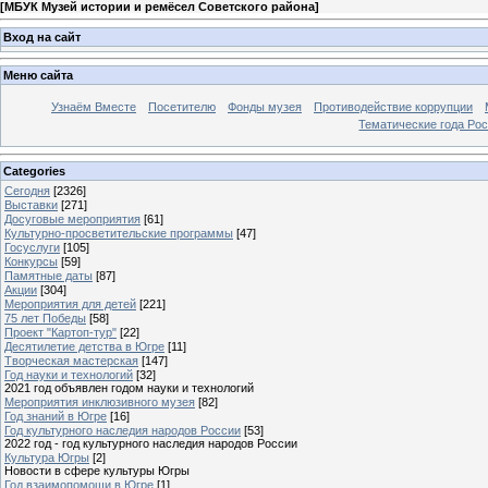
[
МБУК Музей истории и ремёсел Советского района
]
Вход на сайт
Меню сайта
Узнаём Вместе
Посетителю
Фонды музея
Противодействие коррупции
Тематические года Ро
Categories
Сегодня
[2326]
Выставки
[271]
Досуговые мероприятия
[61]
Культурно-просветительские программы
[47]
Госуслуги
[105]
Конкурсы
[59]
Памятные даты
[87]
Акции
[304]
Мероприятия для детей
[221]
75 лет Победы
[58]
Проект "Картоп-тур"
[22]
Десятилетие детства в Югре
[11]
Творческая мастерская
[147]
Год науки и технологий
[32]
2021 год объявлен годом науки и технологий
Мероприятия инклюзивного музея
[82]
Год знаний в Югре
[16]
Год культурного наследия народов России
[53]
2022 год - год культурного наследия народов России
Культура Югры
[2]
Новости в сфере культуры Югры
Год взаимопомощи в Югре
[1]