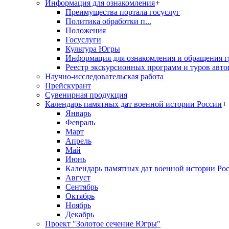
Информация для ознакомления
+
Преимущества портала госуслуг
Политика обработки п...
Положения
Госуслуги
Культура Югры
Информация для ознакомления и обращения г
Реестр экскурсионных программ и туров авто
Научно-исследовательская работа
Прейскурант
Сувенирная продукция
Календарь памятных дат военной истории России
+
Январь
Февраль
Март
Апрель
Май
Июнь
Календарь памятных дат военной истории Ро
Август
Сентябрь
Октябрь
Ноябрь
Декабрь
Проект "Золотое сечение Югры"