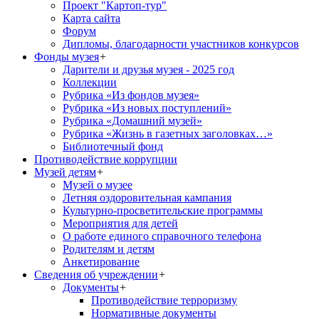
Проект "Картоп-тур"
Карта сайта
Форум
Дипломы, благодарности участников конкурсов
Фонды музея
+
Дарители и друзья музея - 2025 год
Коллекции
Рубрика «Из фондов музея»
Рубрика «Из новых поступлений»
Рубрика «Домашний музей»
Рубрика «Жизнь в газетных заголовках…»
Библиотечный фонд
Противодействие коррупции
Музей детям
+
Музей о музее
Летняя оздоровительная кампания
Культурно-просветительские программы
Мероприятия для детей
О работе единого справочного телефона
Родителям и детям
Анкетирование
Сведения об учреждении
+
Документы
+
Противодействие терроризму
Нормативные документы