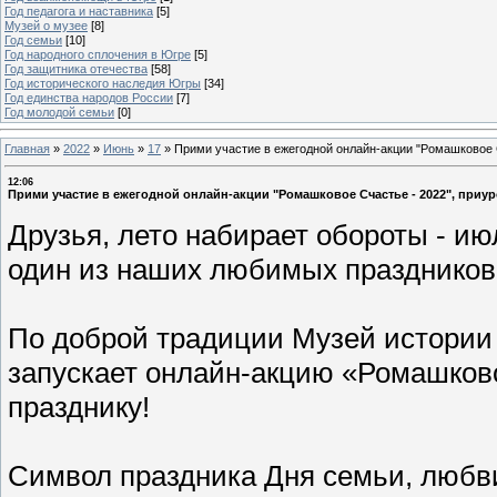
Год педагога и наставника
[5]
Музей о музее
[8]
Год семьи
[10]
Год народного сплочения в Югре
[5]
Год защитника отечества
[58]
Год исторического наследия Югры
[34]
Год единства народов России
[7]
Год молодой семьи
[0]
Главная
»
2022
»
Июнь
»
17
»
Прими участие в ежегодной онлайн-акции "Ромашковое 
12:06
Прими участие в ежегодной онлайн-акции "Ромашковое Счастье - 2022", при
Друзья, лето набирает обороты - ию
один из наших любимых праздни
По доброй традиции Музей истории 
запускает онлайн-акцию «Ромашков
празднику!
Символ праздника Дня семьи, любв