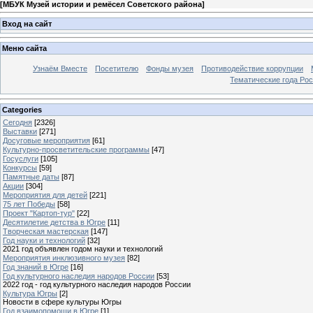
[
МБУК Музей истории и ремёсел Советского района
]
Вход на сайт
Меню сайта
Узнаём Вместе
Посетителю
Фонды музея
Противодействие коррупции
Тематические года Ро
Categories
Сегодня
[2326]
Выставки
[271]
Досуговые мероприятия
[61]
Культурно-просветительские программы
[47]
Госуслуги
[105]
Конкурсы
[59]
Памятные даты
[87]
Акции
[304]
Мероприятия для детей
[221]
75 лет Победы
[58]
Проект "Картоп-тур"
[22]
Десятилетие детства в Югре
[11]
Творческая мастерская
[147]
Год науки и технологий
[32]
2021 год объявлен годом науки и технологий
Мероприятия инклюзивного музея
[82]
Год знаний в Югре
[16]
Год культурного наследия народов России
[53]
2022 год - год культурного наследия народов России
Культура Югры
[2]
Новости в сфере культуры Югры
Год взаимопомощи в Югре
[1]