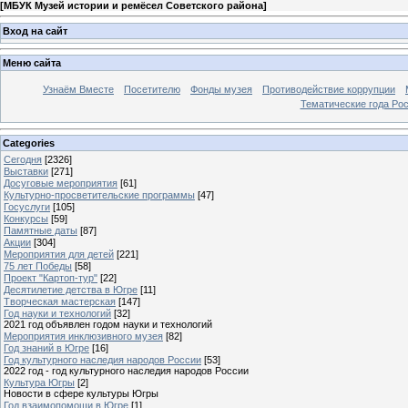
[
МБУК Музей истории и ремёсел Советского района
]
Вход на сайт
Меню сайта
Узнаём Вместе
Посетителю
Фонды музея
Противодействие коррупции
Тематические года Ро
Categories
Сегодня
[2326]
Выставки
[271]
Досуговые мероприятия
[61]
Культурно-просветительские программы
[47]
Госуслуги
[105]
Конкурсы
[59]
Памятные даты
[87]
Акции
[304]
Мероприятия для детей
[221]
75 лет Победы
[58]
Проект "Картоп-тур"
[22]
Десятилетие детства в Югре
[11]
Творческая мастерская
[147]
Год науки и технологий
[32]
2021 год объявлен годом науки и технологий
Мероприятия инклюзивного музея
[82]
Год знаний в Югре
[16]
Год культурного наследия народов России
[53]
2022 год - год культурного наследия народов России
Культура Югры
[2]
Новости в сфере культуры Югры
Год взаимопомощи в Югре
[1]