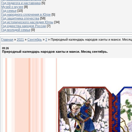
Год педагога и наставника
[5]
Музей о музее
[8]
Год семьи
[10]
Год народного сплочения в Югре
[5]
Год защитника отечества
[58]
Год исторического наследия Югры
[34]
Год единства народов России
[7]
Год молодой семьи
[0]
Главная
»
2021
»
Сентябрь
»
2
»
Природный календарь народов ханты и манси. Месяц
09:26
Природный календарь народов ханты и манси. Месяц сентябрь.