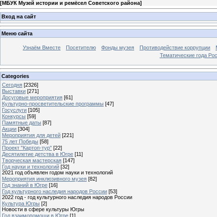
[
МБУК Музей истории и ремёсел Советского района
]
Вход на сайт
Меню сайта
Узнаём Вместе
Посетителю
Фонды музея
Противодействие коррупции
Тематические года Ро
Categories
Сегодня
[2326]
Выставки
[271]
Досуговые мероприятия
[61]
Культурно-просветительские программы
[47]
Госуслуги
[105]
Конкурсы
[59]
Памятные даты
[87]
Акции
[304]
Мероприятия для детей
[221]
75 лет Победы
[58]
Проект "Картоп-тур"
[22]
Десятилетие детства в Югре
[11]
Творческая мастерская
[147]
Год науки и технологий
[32]
2021 год объявлен годом науки и технологий
Мероприятия инклюзивного музея
[82]
Год знаний в Югре
[16]
Год культурного наследия народов России
[53]
2022 год - год культурного наследия народов России
Культура Югры
[2]
Новости в сфере культуры Югры
Год взаимопомощи в Югре
[1]