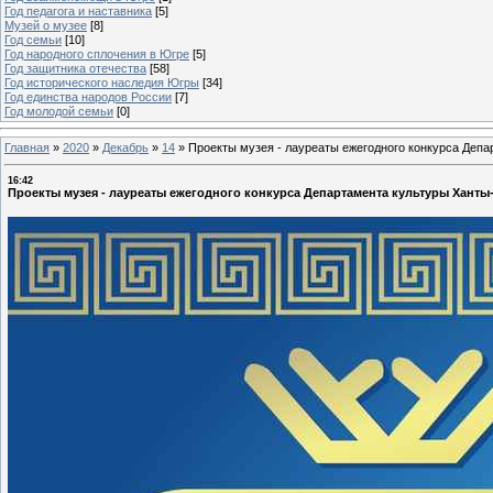
Год педагога и наставника
[5]
Музей о музее
[8]
Год семьи
[10]
Год народного сплочения в Югре
[5]
Год защитника отечества
[58]
Год исторического наследия Югры
[34]
Год единства народов России
[7]
Год молодой семьи
[0]
Главная
»
2020
»
Декабрь
»
14
»
Проекты музея - лауреаты ежегодного конкурса Деп
16:42
Проекты музея - лауреаты ежегодного конкурса Департамента культуры Хан