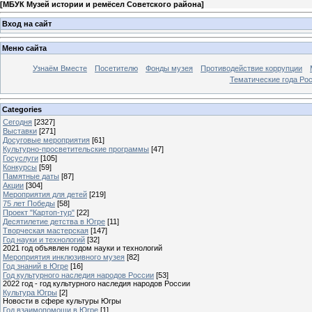
[
МБУК Музей истории и ремёсел Советского района
]
Вход на сайт
Меню сайта
Узнаём Вместе
Посетителю
Фонды музея
Противодействие коррупции
Тематические года Ро
Categories
Сегодня
[2327]
Выставки
[271]
Досуговые мероприятия
[61]
Культурно-просветительские программы
[47]
Госуслуги
[105]
Конкурсы
[59]
Памятные даты
[87]
Акции
[304]
Мероприятия для детей
[219]
75 лет Победы
[58]
Проект "Картоп-тур"
[22]
Десятилетие детства в Югре
[11]
Творческая мастерская
[147]
Год науки и технологий
[32]
2021 год объявлен годом науки и технологий
Мероприятия инклюзивного музея
[82]
Год знаний в Югре
[16]
Год культурного наследия народов России
[53]
2022 год - год культурного наследия народов России
Культура Югры
[2]
Новости в сфере культуры Югры
Год взаимопомощи в Югре
[1]