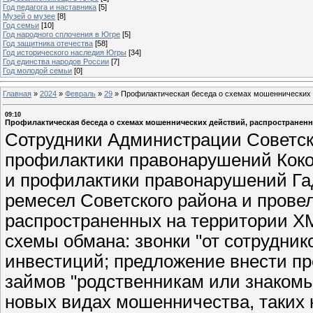
Год педагога и наставника
[5]
Музей о музее
[8]
Год семьи
[10]
Год народного сплочения в Югре
[5]
Год защитника отечества
[58]
Год исторического наследия Югры
[34]
Год единства народов России
[7]
Год молодой семьи
[0]
Главная
»
2024
»
Февраль
»
29
»
Профилактическая беседа о схемах мошеннических 
09:10
Профилактическая беседа о схемах мошеннических действий, распространен
Сотрудники Администрации Советско
профилактики правонарушений Коко
и профилактики правонарушений Га
ремесел Советского района и прове
распространенных на территории Х
схемы обмана: звонки "от сотрудник
инвестиций; предложение внести пре
займов "родственникам или знакомы
новых видах мошенничества, таких 