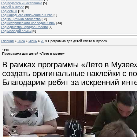
Год педагога и наставника
[5]
Музей о музее
[8]
Год семьи
[10]
Год народного сплочения в Югре
[5]
Год защитника отечества
[58]
Год исторического наследия Югры
[34]
Год единства народов России
[7]
Год молодой семьи
[0]
Главная
»
2024
»
Июнь
»
20
»
Программа для детей «Лето в музее»
11:02
Программа для детей «Лето в музее»
В рамках программы «Лето в Музее»
создать оригинальные наклейки с п
Благодарим ребят за искренний инт