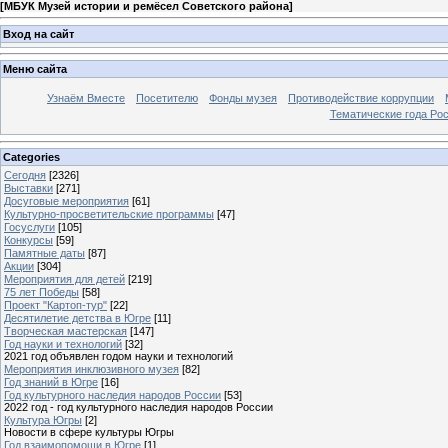
[
МБУК Музей истории и ремёсел Советского района
]
Вход на сайт
Меню сайта
Узнаём Вместе
Посетителю
Фонды музея
Противодействие коррупции
Тематические года Ро
Categories
Сегодня
[2326]
Выставки
[271]
Досуговые мероприятия
[61]
Культурно-просветительские программы
[47]
Госуслуги
[105]
Конкурсы
[59]
Памятные даты
[87]
Акции
[304]
Мероприятия для детей
[219]
75 лет Победы
[58]
Проект "Картоп-тур"
[22]
Десятилетие детства в Югре
[11]
Творческая мастерская
[147]
Год науки и технологий
[32]
2021 год объявлен годом науки и технологий
Мероприятия инклюзивного музея
[82]
Год знаний в Югре
[16]
Год культурного наследия народов России
[53]
2022 год - год культурного наследия народов России
Культура Югры
[2]
Новости в сфере культуры Югры
Год взаимопомощи в Югре
[1]