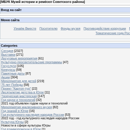
[
МБУК Музей истории и ремёсел Советского района
]
Вход на сайт
Меню сайта
Узнаём Вместе
Посетителю
Фонды музея
Противодействие коррупции
Тематические года Ро
Categories
Сегодня
[2327]
Выставки
[271]
Досуговые мероприятия
[61]
Культурно-просветительские программы
[47]
Госуслуги
[105]
Конкурсы
[59]
Памятные даты
[87]
Акции
[304]
Мероприятия для детей
[219]
75 лет Победы
[58]
Проект "Картоп-тур"
[22]
Десятилетие детства в Югре
[11]
Творческая мастерская
[147]
Год науки и технологий
[32]
2021 год объявлен годом науки и технологий
Мероприятия инклюзивного музея
[82]
Год знаний в Югре
[16]
Год культурного наследия народов России
[53]
2022 год - год культурного наследия народов России
Культура Югры
[2]
Новости в сфере культуры Югры
Год взаимопомощи в Югре
[1]