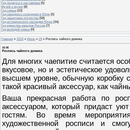
Год педагога и наставника
[5]
Музей о музее
[8]
Год семьи
[10]
Год народного сплочения в Югре
[5]
Год защитника отечества
[58]
Год исторического наследия Югры
[34]
Год единства народов России
[7]
Год молодой семьи
[0]
Главная
»
2024
»
Июль
»
29
»
Роспись чайного домика
16:46
Роспись чайного домика
Для многих чаепитие считается осо
вкусовое, но и эстетическое удов
высшем уровне, обычную коробку с
такой красивый аксессуар, как чайн
Ваша прекрасная работа по рос
аксессуаром, который придаст ую
гостям. Во время мероприяти
художественной росписи и смо