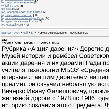
Год педагога и наставника
[5]
Музей о музее
[8]
Год семьи
[10]
Год народного сплочения в Югре
[5]
Год защитника отечества
[58]
Год исторического наследия Югры
[34]
Год единства народов России
[7]
Год молодой семьи
[0]
Главная
»
2024
»
Май
»
13
»
Рубрика "Акция дарения" - Лучковая пила
17:26
Рубрика "Акция дарения" - Лучковая пила
Рубрика «Акция дарения» Дорогие д
Музей истории и ремёсел Советског
акции дарения и их дарами! Рады п
учителя технологии МБОУ «Средняя
впервые ставшим дарителем нашего 
предмет, он озвучил небольшую ист
Вечерко Ивану Филипповичу, прожи
железной дороги с 1978 по 1986 год
историю создания этого предмета. 