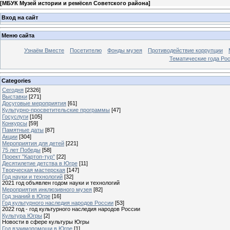
[
МБУК Музей истории и ремёсел Советского района
]
Вход на сайт
Меню сайта
Узнаём Вместе
Посетителю
Фонды музея
Противодействие коррупции
Тематические года Ро
Categories
Сегодня
[2326]
Выставки
[271]
Досуговые мероприятия
[61]
Культурно-просветительские программы
[47]
Госуслуги
[105]
Конкурсы
[59]
Памятные даты
[87]
Акции
[304]
Мероприятия для детей
[221]
75 лет Победы
[58]
Проект "Картоп-тур"
[22]
Десятилетие детства в Югре
[11]
Творческая мастерская
[147]
Год науки и технологий
[32]
2021 год объявлен годом науки и технологий
Мероприятия инклюзивного музея
[82]
Год знаний в Югре
[16]
Год культурного наследия народов России
[53]
2022 год - год культурного наследия народов России
Культура Югры
[2]
Новости в сфере культуры Югры
Год взаимопомощи в Югре
[1]