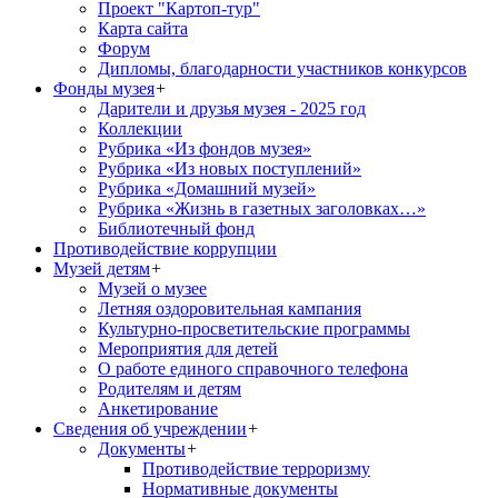
Проект "Картоп-тур"
Карта сайта
Форум
Дипломы, благодарности участников конкурсов
Фонды музея
+
Дарители и друзья музея - 2025 год
Коллекции
Рубрика «Из фондов музея»
Рубрика «Из новых поступлений»
Рубрика «Домашний музей»
Рубрика «Жизнь в газетных заголовках…»
Библиотечный фонд
Противодействие коррупции
Музей детям
+
Музей о музее
Летняя оздоровительная кампания
Культурно-просветительские программы
Мероприятия для детей
О работе единого справочного телефона
Родителям и детям
Анкетирование
Сведения об учреждении
+
Документы
+
Противодействие терроризму
Нормативные документы