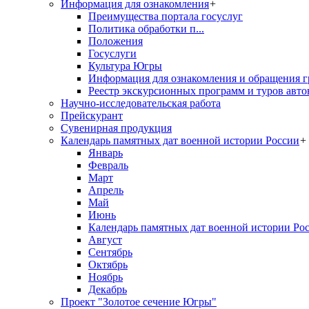
Информация для ознакомления
+
Преимущества портала госуслуг
Политика обработки п...
Положения
Госуслуги
Культура Югры
Информация для ознакомления и обращения г
Реестр экскурсионных программ и туров авто
Научно-исследовательская работа
Прейскурант
Сувенирная продукция
Календарь памятных дат военной истории России
+
Январь
Февраль
Март
Апрель
Май
Июнь
Календарь памятных дат военной истории Ро
Август
Сентябрь
Октябрь
Ноябрь
Декабрь
Проект "Золотое сечение Югры"