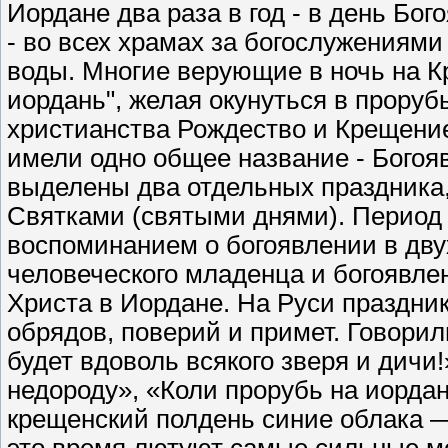
Иордане два раза в год - в день Бог
- во всех храмах за богослужениям
воды. Многие верующие в ночь на К
иордань", желая окунуться в проруб
христианства Рождество и Крещение
имели одно общее название - Богоя
выделены два отдельных праздника,
Святками (святыми днями). Период 
воспоминанием о богоявлении в дву
человеческого младенца и богоявле
Христа в Иордане. На Руси праздни
обрядов, поверий и примет. Говорил
будет вдоволь всякого зверя и дичи
недороду», «Коли прорубь на иордан
крещенский полдень синие облака —