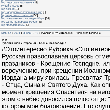
Год педагога и наставника
[5]
Музей о музее
[8]
Год семьи
[10]
Год народного сплочения в Югре
[5]
Год защитника отечества
[58]
Год исторического наследия Югры
[34]
Год единства народов России
[7]
Год молодой семьи
[0]
Главная
»
2024
»
Январь
»
19
»
Рубрика «Это интересно» - Крещение Господне
16:43
Рубрика «Это интересно» - Крещение Господне
#Этоинтересно Рубрика «Это интере
Русская православная церковь отме
праздников - Крещение Господне, и
вероучению, при крещении Иоанном
Иордана миру явилась Пресвятая Тр
- Отца, Сына и Святого Духа. Как о
момент крещения Спасителя на него
этом с небес доносился голос отца:
котором мое благоволение. Его слуш