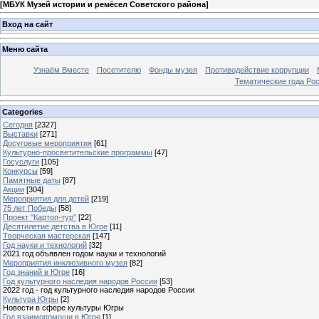
[
МБУК Музей истории и ремёсел Советского района
]
Вход на сайт
Меню сайта
Узнаём Вместе
Посетителю
Фонды музея
Противодействие коррупции
Тематические года Ро
Categories
Сегодня
[2327]
Выставки
[271]
Досуговые мероприятия
[61]
Культурно-просветительские программы
[47]
Госуслуги
[105]
Конкурсы
[59]
Памятные даты
[87]
Акции
[304]
Мероприятия для детей
[219]
75 лет Победы
[58]
Проект "Картоп-тур"
[22]
Десятилетие детства в Югре
[11]
Творческая мастерская
[147]
Год науки и технологий
[32]
2021 год объявлен годом науки и технологий
Мероприятия инклюзивного музея
[82]
Год знаний в Югре
[16]
Год культурного наследия народов России
[53]
2022 год - год культурного наследия народов России
Культура Югры
[2]
Новости в сфере культуры Югры
Год взаимопомощи в Югре
[1]