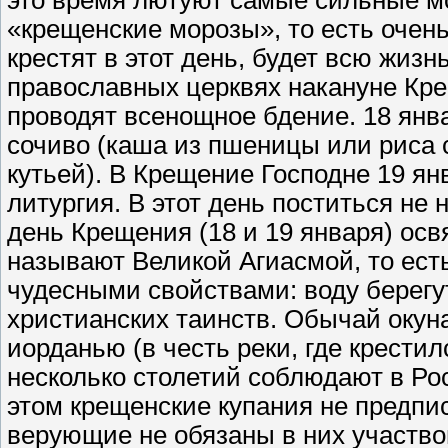
это время лютуют самые сильные м
«крещенские морозы», то есть очень 
крестят в этот день, будет всю жизн
православных церквях накануне Кре
проводят всенощное бдение. 18 янв
сочиво (каша из пшеницы или риса 
кутьей). В Крещение Господне 19 ян
литургия. В этот день поститься не
день Крещения (18 и 19 января) осв
называют Великой Агиасмой, то есть
чудесными свойствами: воду берегу
христианских таинств. Обычай окун
иорданью (в честь реки, где крестил
несколько столетий соблюдают в Рос
этом крещенские купания не предп
верующие не обязаны в них участво