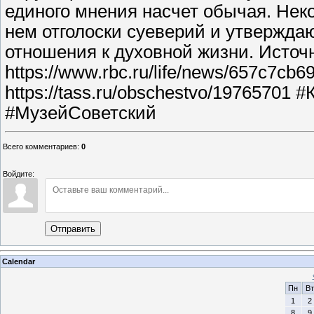
единого мнения насчет обычая. Неко
нем отголоски суеверий и утверждаю
отношения к духовной жизни. Источ
https://www.rbc.ru/life/news/657c7cb
https://tass.ru/obschestvo/1976570
#МузейСоветский
Всего комментариев
:
0
Войдите:
Отправить
Calendar
Пн
Вт
1
2
8
9