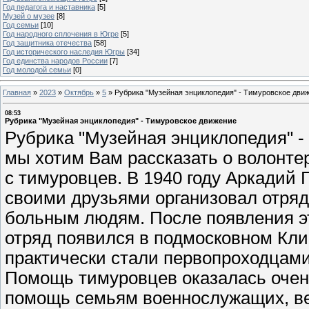
Год педагога и наставника
[5]
Музей о музее
[8]
Год семьи
[10]
Год народного сплочения в Югре
[5]
Год защитника отечества
[58]
Год исторического наследия Югры
[34]
Год единства народов России
[7]
Год молодой семьи
[0]
Главная
»
2023
»
Октябрь
»
5
»
Рубрика "Музейная энциклопедия" - Тимуровское дви
08:53
Рубрика "Музейная энциклопедия" - Тимуровское движение
Рубрика "Музейная энциклопедия" -
мы хотим Вам рассказать о волонтер
с тимуровцев. В 1940 году Аркадий 
своими друзьями организовал отря
больным людям. После появления э
отряд появился в подмосковном Кли
практически стали первопроходцами
Помощь тимуровцев оказалась очен
помощь семьям военнослужащих, ве