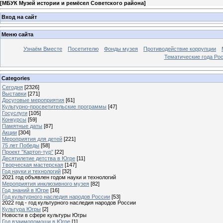
[
МБУК Музей истории и ремёсел Советского района
]
Вход на сайт
Меню сайта
Узнаём Вместе
Посетителю
Фонды музея
Противодействие коррупции
Тематические года Ро
Categories
Сегодня
[2326]
Выставки
[271]
Досуговые мероприятия
[61]
Культурно-просветительские программы
[47]
Госуслуги
[105]
Конкурсы
[59]
Памятные даты
[87]
Акции
[304]
Мероприятия для детей
[221]
75 лет Победы
[58]
Проект "Картоп-тур"
[22]
Десятилетие детства в Югре
[11]
Творческая мастерская
[147]
Год науки и технологий
[32]
2021 год объявлен годом науки и технологий
Мероприятия инклюзивного музея
[82]
Год знаний в Югре
[16]
Год культурного наследия народов России
[53]
2022 год - год культурного наследия народов России
Культура Югры
[2]
Новости в сфере культуры Югры
Год взаимопомощи в Югре
[1]