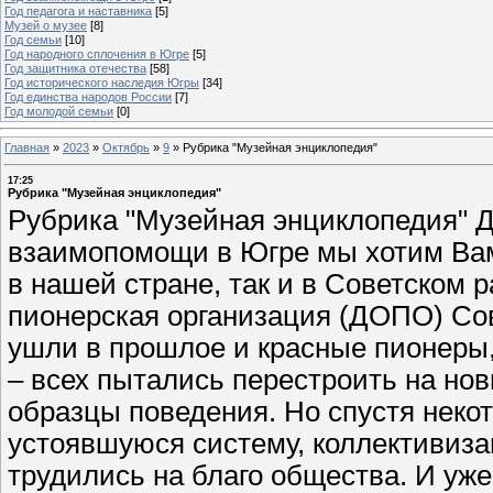
Год педагога и наставника
[5]
Музей о музее
[8]
Год семьи
[10]
Год народного сплочения в Югре
[5]
Год защитника отечества
[58]
Год исторического наследия Югры
[34]
Год единства народов России
[7]
Год молодой семьи
[0]
Главная
»
2023
»
Октябрь
»
9
»
Рубрика "Музейная энциклопедия"
17:25
Рубрика "Музейная энциклопедия"
Рубрика "Музейная энциклопедия" Д
взаимопомощи в Югре мы хотим Вам
в нашей стране, так и в Советском 
пионерская организация (ДОПО) Со
ушли в прошлое и красные пионеры,
– всех пытались перестроить на но
образцы поведения. Но спустя неко
устоявшуюся систему, коллективиз
трудились на благо общества. И уже