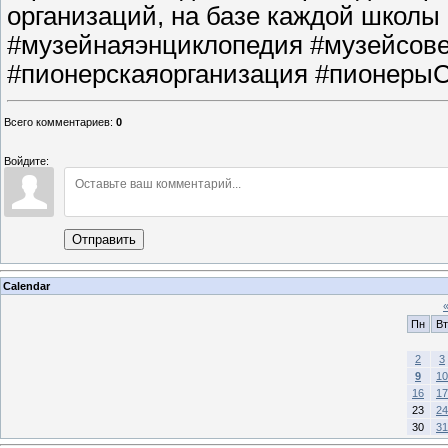
организаций, на базе каждой школы
#музейнаяэнциклопедия #музейсове
#пионерскаяорганизация #пионерыС
Всего комментариев
:
0
Войдите:
Отправить
Calendar
Пн
Вт
2
3
9
10
16
17
23
24
30
31