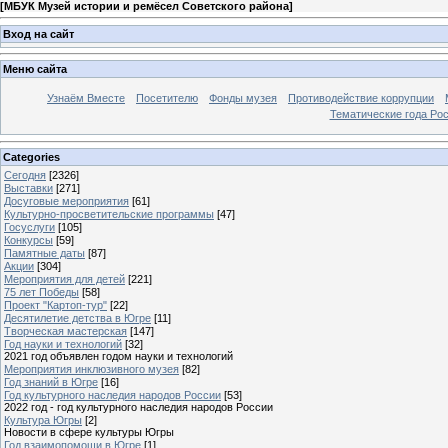
[
МБУК Музей истории и ремёсел Советского района
]
Вход на сайт
Меню сайта
Узнаём Вместе
Посетителю
Фонды музея
Противодействие коррупции
Тематические года Ро
Categories
Сегодня
[2326]
Выставки
[271]
Досуговые мероприятия
[61]
Культурно-просветительские программы
[47]
Госуслуги
[105]
Конкурсы
[59]
Памятные даты
[87]
Акции
[304]
Мероприятия для детей
[221]
75 лет Победы
[58]
Проект "Картоп-тур"
[22]
Десятилетие детства в Югре
[11]
Творческая мастерская
[147]
Год науки и технологий
[32]
2021 год объявлен годом науки и технологий
Мероприятия инклюзивного музея
[82]
Год знаний в Югре
[16]
Год культурного наследия народов России
[53]
2022 год - год культурного наследия народов России
Культура Югры
[2]
Новости в сфере культуры Югры
Год взаимопомощи в Югре
[1]