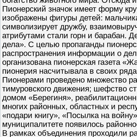
богатство животного мира. Отсюда и
Пионерский значок имеет форму круг
изображены фигуры детей: мальчика
символизирует дружбу, взаимовыруч
атрибутами стали горн и барабан. Д
дела». С целью пропаганды пионерс
распространения информации о дел
организована пионерская газета «Жа
пионерия насчитывала в своих ряда
Пионерами проведено множество ра
тимуровского движения; шефство с
домом «Берегиня», реабилитационн
многих районных, областных и респу
«подари книгу», «Посылка на войну»
муниципалитете появилось районно
В рамках объединения проходили р